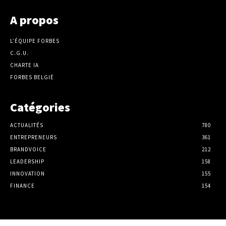
A propos
L’ÉQUIPE FORBES
C.G.U.
CHARTE IA
FORBES BELGIË
Catégories
ACTUALITÉS
780
ENTREPRENEURS
361
BRANDVOICE
212
LEADERSHIP
158
INNOVATION
155
FINANCE
154