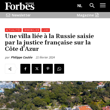
NL
Newsletter
Magazine
ACTUALITÉS
IMMOBILIER
LUXE
Une villa liée à la Russie saisie
par la justice française sur la
Côte d’Azur
21 février 2024
par
Philippe Coulée