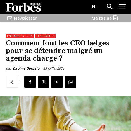
NL
Newsletter
Magazine
ENTREPRENEURS
LEADERSHIP
Comment font les CEO belges
pour se détendre malgré un
agenda chargé ?
23 juillet 2024
par
Daphne Dorgelo