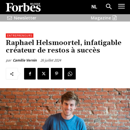
NL
Newsletter
Magazine
ENTREPRENEURS
Raphael Helsmoortel, infatigable
créateur de restos à succès
26 juillet 2024
par
Camille Vernin