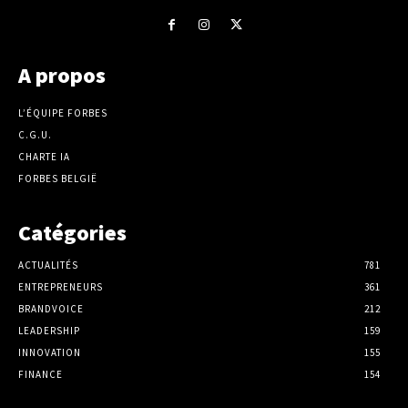
A propos
L’ÉQUIPE FORBES
C.G.U.
CHARTE IA
FORBES BELGIË
Catégories
ACTUALITÉS
781
ENTREPRENEURS
361
BRANDVOICE
212
LEADERSHIP
159
INNOVATION
155
FINANCE
154