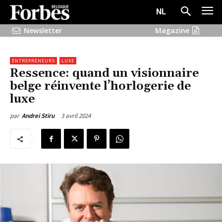
NL
Newsletter
Magazine
ENTREPRENEURS
LUXE
Ressence: quand un visionnaire
belge réinvente l’horlogerie de
luxe
3 avril 2024
par
Andrei Stiru