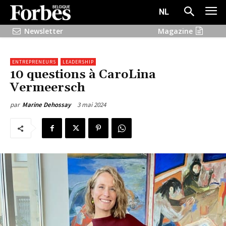
NL
Newsletter
Magazine
ENTREPRENEURS
LEADERSHIP
10 questions à CaroLina
Vermeersch
3 mai 2024
par
Marine Dehossay