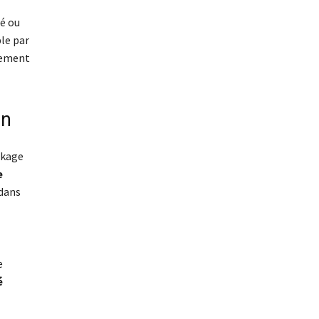
lé ou
le par
lement
en
ckage
e
 dans
e
é