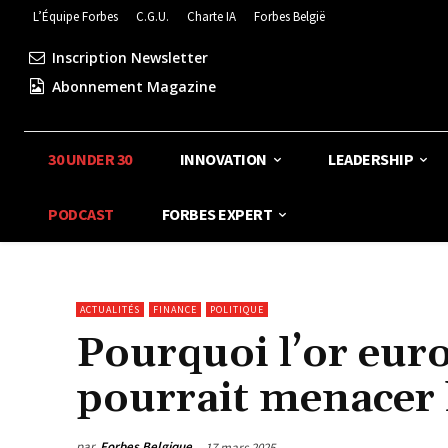
L’Équipe Forbes
C.G.U.
Charte IA
Forbes België
Inscription Newsletter
Abonnement Magazine
30 UNDER 30
INNOVATION
LEADERSHIP
PODCAST
FORBES EXPERT
ACTUALITÉS
FINANCE
POLITIQUE
Pourquoi l’or eur
pourrait menacer
par
Forbes Belgique
17 mars 2025