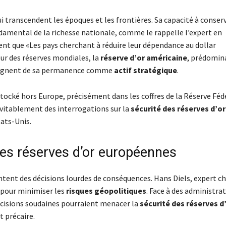
i transcendent les époques et les frontières. Sa capacité à conser
ondamental de la richesse nationale, comme le rappelle l’expert en
nt que «Les pays cherchant à réduire leur dépendance au dollar
ur des réserves mondiales, la
réserve d’or américaine
, prédomin
émoignent de sa permanence comme
actif stratégique
.
tocké hors Europe, précisément dans les coffres de la Réserve Féd
névitablement des interrogations sur la
sécurité des réserves d’or
tats-Unis.
 des réserves d’or européennes
tent des décisions lourdes de conséquences. Hans Diels, expert c
e pour minimiser les
risques géopolitiques
. Face à des administra
cisions soudaines pourraient menacer la
sécurité des réserves d
t précaire.