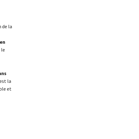
 de la
 en
 le
ans
est la
ble et