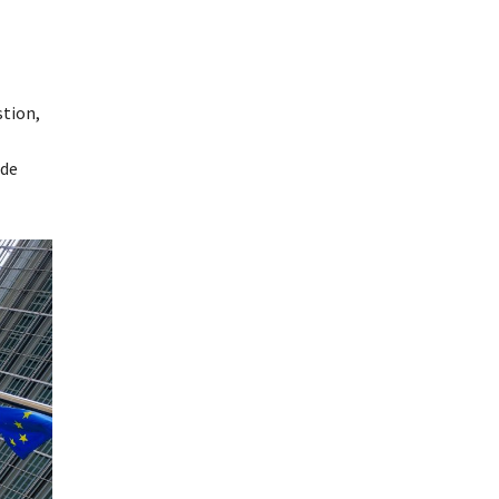
stion,
 de