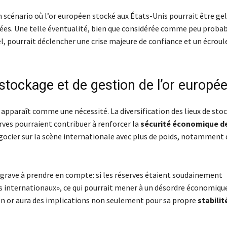
n scénario où l’or européen stocké aux États-Unis pourrait être ge
es. Une telle éventualité, bien que considérée comme peu probab
, pourrait déclencher une crise majeure de confiance et un écrou
stockage et de gestion de l’or europé
apparaît comme une nécessité. La diversification des lieux de sto
rves pourraient contribuer à renforcer la
sécurité économique d
 négocier sur la scène internationale avec plus de poids, notamment
 grave à prendre en compte: si les réserves étaient soudainement
ds internationaux», ce qui pourrait mener à un désordre économiqu
 son or aura des implications non seulement pour sa propre
stabilit