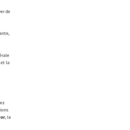
ver de
ante,
érale
et la
hez
tions
’or
, la