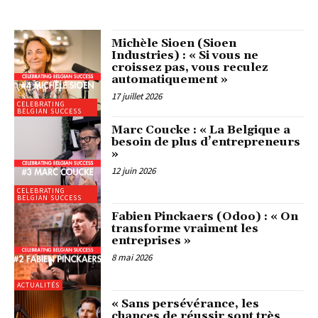
Michèle Sioen (Sioen
Industries) : « Si vous ne
croissez pas, vous reculez
automatiquement »
17 juillet 2026
CELEBRATING
BELGIAN SUCCESS
Marc Coucke : « La Belgique a
besoin de plus d’entrepreneurs
»
12 juin 2026
CELEBRATING
BELGIAN SUCCESS
Fabien Pinckaers (Odoo) : « On
transforme vraiment les
entreprises »
8 mai 2026
ACTUALITÉS
« Sans persévérance, les
chances de réussir sont très