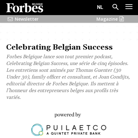
NL
Newsletter
Magazine
Celebrating Belgian Success
Forbes Belgique lance son tout premier podcast,
Celebrating Belgian Success, une série de cinq épisodes.
Les entretiens sont animés par Thomas Guenter (30
Under 30), family officer et consultant, et Joan Condijts,
editorial director de Forbes Belgique. Ils mettent à
l’honneur des entrepreneurs belges aux profils très
variés.