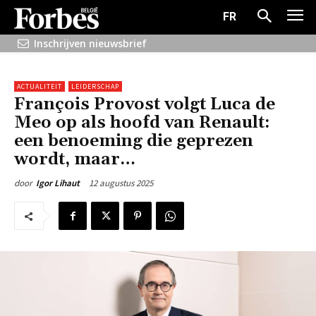
FR
Inschrijven nieuwsbrief
ACTUALITEIT
LEIDERSCHAP
François Provost volgt Luca de
Meo op als hoofd van Renault:
een benoeming die geprezen
wordt, maar…
12 augustus 2025
door
Igor Lihaut