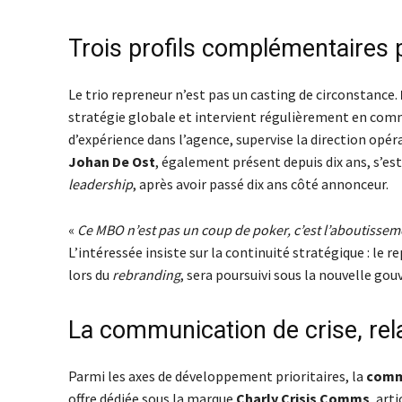
Trois profils complémentaires 
Le trio repreneur n’est pas un casting de circonstance.
stratégie globale et intervient régulièrement en comm
d’expérience dans l’agence, supervise la direction opér
Johan De Ost
, également présent depuis dix ans, s’e
leadership
, après avoir passé dix ans côté annonceur.
«
Ce MBO n’est pas un coup de poker, c’est l’aboutisseme
L’intéressée insiste sur la continuité stratégique : 
lors du
rebranding
, sera poursuivi sous la nouvelle gou
La communication de crise, rel
Parmi les axes de développement prioritaires, la
commu
offre dédiée sous la marque
Charly Crisis Comms
, art