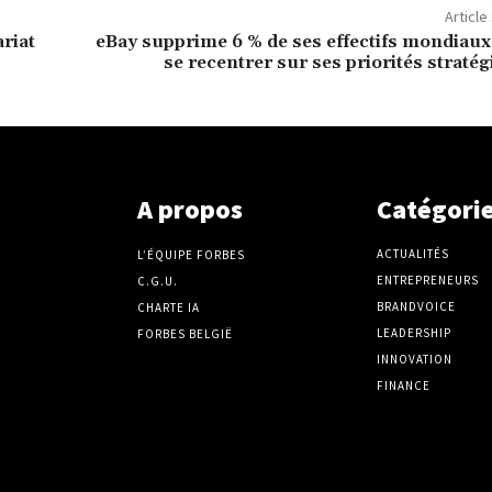
Article
riat
eBay supprime 6 % de ses effectifs mondiaux
se recentrer sur ses priorités straté
A propos
Catégori
ACTUALITÉS
L’ÉQUIPE FORBES
ENTREPRENEURS
C.G.U.
BRANDVOICE
CHARTE IA
LEADERSHIP
FORBES BELGIË
INNOVATION
FINANCE