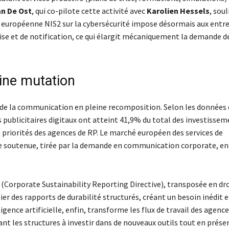
n De Ost
, qui co-pilote cette activité avec
Karolien Hessels
, sou
ive européenne NIS2 sur la cybersécurité impose désormais aux entr
ise et de notification, ce qui élargit mécaniquement la demande d
ine mutation
de la communication en pleine recomposition. Selon les données 
 publicitaires digitaux ont atteint 41,9% du total des investisse
s priorités des agences de RP. Le marché européen des services de
nce soutenue, tirée par la demande en communication corporate, en
D (Corporate Sustainability Reporting Directive), transposée en dr
er des rapports de durabilité structurés, créant un besoin inédit 
nce artificielle, enfin, transforme les flux de travail des agence
ant les structures à investir dans de nouveaux outils tout en prése