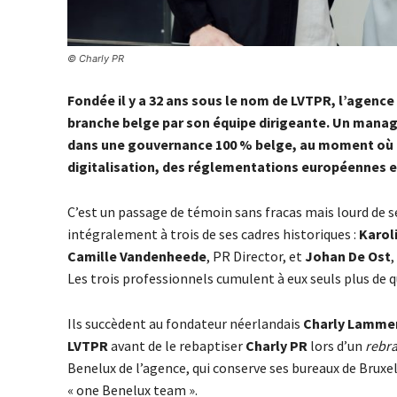
© Charly PR
Fondée il y a 32 ans sous le nom de LVTPR, l’agence 
branche belge par son équipe dirigeante. Un manag
dans une gouvernance 100 % belge, au moment où l
digitalisation, des réglementations européennes et d
C’est un passage de témoin sans fracas mais lourd de se
intégralement à trois de ses cadres historiques :
Karol
Camille Vandenheede
, PR Director, et
Johan De Ost
,
Les trois professionnels cumulent à eux seuls plus de 
Ils succèdent au fondateur néerlandais
Charly Lamme
LVTPR
avant de le rebaptiser
Charly PR
lors d’un
rebr
Benelux de l’agence, qui conserve ses bureaux de Bruxe
« one Benelux team ».