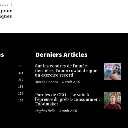
 suivant
 pour
giques
es
Derniers Articles
Sur les cendres de l’année
779
dernière, Tomorrowland signe
361
un exercice record
212
Martin Boonen
-
6 août 2026
158
155
Paroles de CEO – Le sain à
l’épreuve du prêt-à-consommer :
154
Foodmaker
Hughes Belin
-
5 août 2026