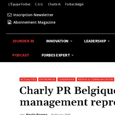
L’Équipe Forbes
C.G.U.
Charte IA
Forbes België
Inscription Newsletter
Abonnement Magazine
30 UNDER 30
INNOVATION
LEADERSHIP
PODCAST
FORBES EXPERT
ACTUALITÉS
ENTREPRISE
LEADERSHIP
MÉDIAS & COMMUNICATION
Charly PR Belgique
management repren
par
Martin Boonen
26 février 2026