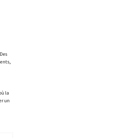
s
 Des
ents,
où la
er un