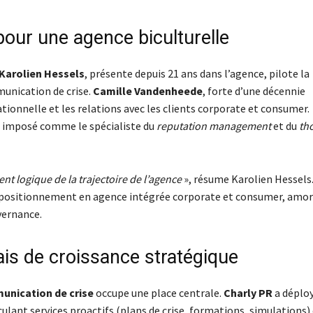
pour une agence biculturelle
Karolien Hessels
, présente depuis 21 ans dans l’agence, pilote la
unication de crise.
Camille Vandenheede
, forte d’une décennie
ationnelle et les relations avec les clients corporate et consumer.
st imposé comme le spécialiste du
reputation management
et du
th
nt logique de la trajectoire de l’agence
», résume Karolien Hessels
le repositionnement en agence intégrée corporate et consumer, amo
vernance.
ais de croissance stratégique
nication de crise
occupe une place centrale.
Charly PR
a déplo
iculant services proactifs (plans de crise, formations, simulations)