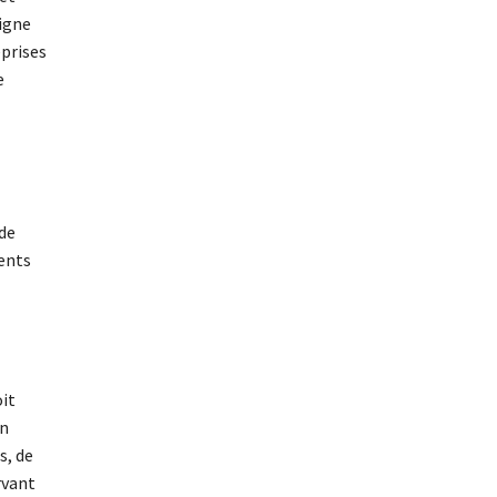
ligne
eprises
e
de
ments
oit
en
s, de
rvant