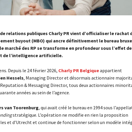
de relations publiques Charly PR vient d’officialiser le rachat 
ement buyout (MBO) qui ancre définitivement le bureau bruxe
e marché des RP se transforme en profondeur sous l’effet de
e l’intelligence artificielle.
ns. Depuis le 24 février 2026,
Charly PR Belgique
appartient
ien Hessels
, Managing Director et désormais actionnaire majorita
 Reputation & Messaging Director, tous deux actionnaires minorita
quarante années au sein de l’agence.
rs van Toorenburg
, qui avait créé le bureau en 1994 sous l’appell
anding
stratégique. L’opération ne modifie en rien la proposition
lles et d’Utrecht et continue de fonctionner selon un modèle inté