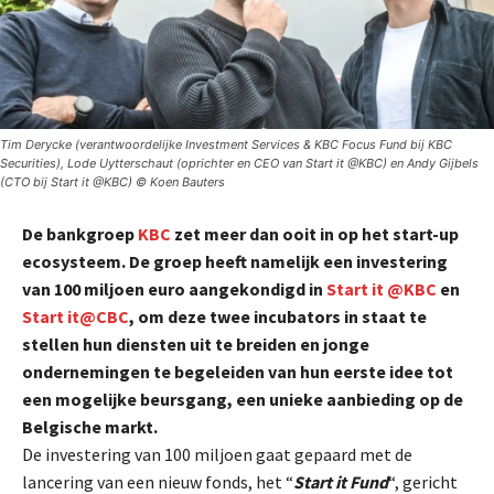
Tim Derycke (verantwoordelijke Investment Services & KBC Focus Fund bij KBC
Securities), Lode Uytterschaut (oprichter en CEO van Start it @KBC) en Andy Gijbels
(CTO bij Start it @KBC) © Koen Bauters
De bankgroep
KBC
zet meer dan ooit in op het start-up
ecosysteem. De groep heeft namelijk een investering
van 100 miljoen euro aangekondigd in
Start it @KBC
en
Start it@CBC
, om deze twee incubators in staat te
stellen hun diensten uit te breiden en jonge
ondernemingen te begeleiden van hun eerste idee tot
een mogelijke beursgang, een unieke aanbieding op de
Belgische markt.
De investering van 100 miljoen gaat gepaard met de
lancering van een nieuw fonds, het “
Start it Fund
“, gericht