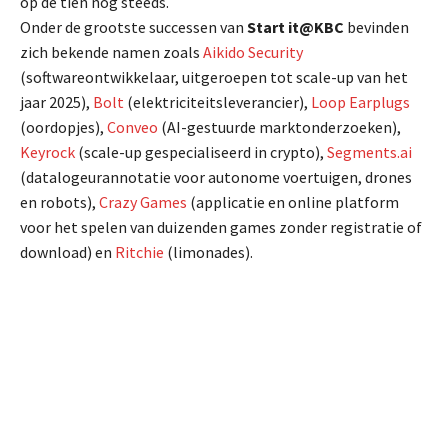
op de tien nog steeds.
Onder de grootste successen van
Start it@KBC
bevinden
zich bekende namen zoals
Aikido Security
(softwareontwikkelaar, uitgeroepen tot scale-up van het
jaar 2025),
Bolt
(elektriciteitsleverancier),
Loop Earplugs
(oordopjes),
Conveo
(AI-gestuurde marktonderzoeken),
Keyrock
(scale-up gespecialiseerd in crypto),
Segments.ai
(datalogeurannotatie voor autonome voertuigen, drones
en robots),
Crazy Games
(applicatie en online platform
voor het spelen van duizenden games zonder registratie of
download) en
Ritchie
(limonades).