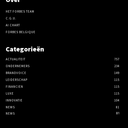
HET FORBES TEAM
C.G.U.
AI CHART
FORBES BELGIQUE
Categorieën
ACTUALITEIT
757
ONDERNEMERS
234
BRANDVOICE
149
LEIDERSCHAP
115
FINANCIEN
115
LUXE
115
INNOVATIE
104
NEWS
81
81
NEWS