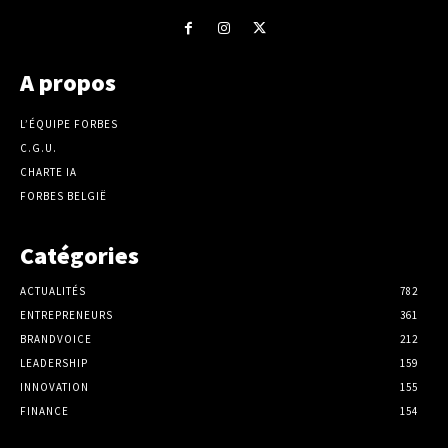
A propos
L’ÉQUIPE FORBES
C.G.U.
CHARTE IA
FORBES BELGIË
Catégories
ACTUALITÉS
782
ENTREPRENEURS
361
BRANDVOICE
212
LEADERSHIP
159
INNOVATION
155
FINANCE
154