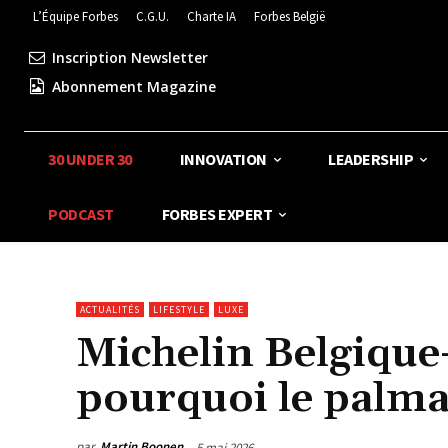
L’Équipe Forbes
C.G.U.
Charte IA
Forbes België
Inscription Newsletter
Abonnement Magazine
30 UNDER 30
INNOVATION
LEADERSHIP
PODCAST
FORBES EXPERT
ACTUALITÉS
LIFESTYLE
LUXE
Michelin Belgiqu
pourquoi le palma
par
Martin Boonen
5 mai 2026