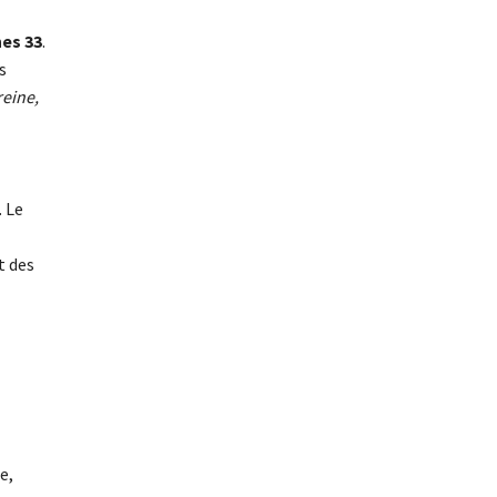
nes 33
.
s
reine,
. Le
t des
e,