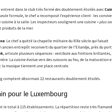
y
entrent dans le club très fermé des doublement étoilés avec
Cui
eule formule, le chef a recomposé l’expérience client : les convive
cuisine à la salle. Les inspecteurs soulignent une cuisine
« plus se
t produits de la mer.
ane
. Le chef a quitté la chapelle militaire du XIXe siècle qui faisait
n ancien entrepôt reconverti du quartier de l’Eilandje, près du port
ek
, articule plusieurs séquences : vestibule aux finitions brillantes,
ière. La cuisine évolue vers des cuissons au feu, de la maturation e
 la musique tiennent une place centrale.
urg comptent désormais 22 restaurants doublement étoilés.
gain pour le Luxembourg
nt le total à 115 établissements. La répartition reste très flamand