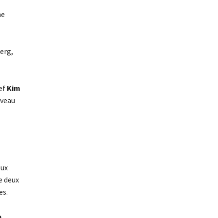
ne
erg,
hef
Kim
uveau
eux
e deux
es.
e