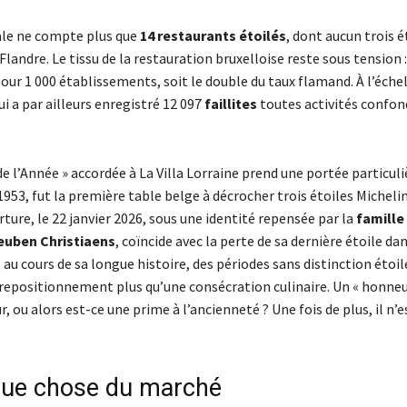
tale ne compte plus que
14 restaurants étoilés
, dont aucun trois é
andre. Le tissu de la restauration bruxelloise reste sous tension :
 pour 1 000 établissements, soit le double du taux flamand. À l’éche
i a par ailleurs enregistré 12 097
faillites
toutes activités confon
e l’Année » accordée à La Villa Lorraine prend une portée particuli
953, fut la première table belge à décrocher trois étoiles Michelin
ture, le 22 janvier 2026, sous une identité repensée par la
famille
euben Christiaens
, coïncide avec la perte de sa dernière étoile dan
, au cours de sa longue histoire, des périodes sans distinction étoil
 repositionnement plus qu’une consécration culinaire. Un « honneu
, ou alors est-ce une prime à l’ancienneté ? Une fois de plus, il n’e
lque chose du marché