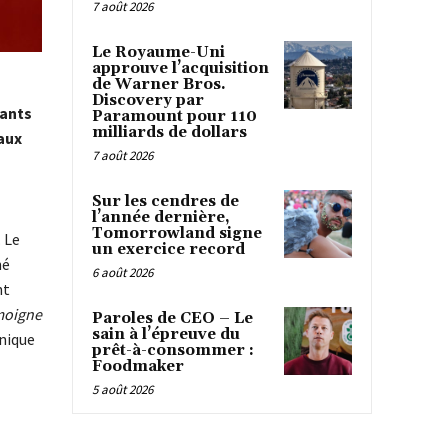
7 août 2026
Le Royaume-Uni
approuve l’acquisition
de Warner Bros.
Discovery par
rants
Paramount pour 110
milliards de dollars
eaux
7 août 2026
Sur les cendres de
l’année dernière,
Tomorrowland signe
 Le
un exercice record
né
6 août 2026
nt
émoigne
Paroles de CEO – Le
sain à l’épreuve du
hnique
prêt-à-consommer :
Foodmaker
5 août 2026