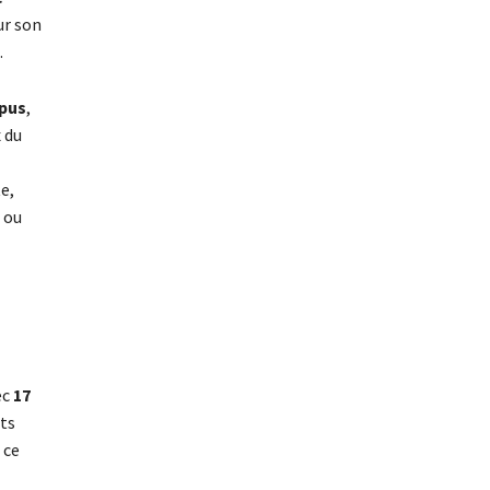
ur son
.
pus
,
x du
e,
 ou
ec
17
nts
 ce