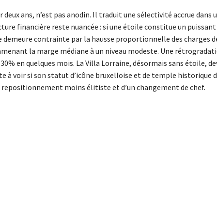
ur deux ans, n’est pas anodin. Il traduit une sélectivité accrue dans 
ure financière reste nuancée : si une étoile constitue un puissant
ctive demeure contrainte par la hausse proportionnelle des charges d
ramenant la marge médiane à un niveau modeste. Une rétrogradat
0 à 30% en quelques mois. La Villa Lorraine, désormais sans étoile, d
e à voir si son statut d’icône bruxelloise et de temple historique d
n repositionnement moins élitiste et d’un changement de chef.