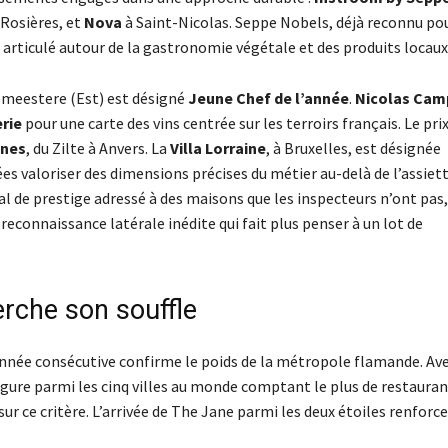
Rosières, et
Nova
à Saint-Nicolas. Seppe Nobels, déjà reconnu po
articulé autour de la gastronomie végétale et des produits locaux
meestere (Est) est désigné
Jeune Chef de l’année
.
Nicolas Cam
rie
pour une carte des vins centrée sur les terroirs français. Le pri
unes
, du Zilte à Anvers. La
Villa Lorraine
, à Bruxelles, est désignée
ées valoriser des dimensions précises du métier au-delà de l’assiett
l de prestige adressé à des maisons que les inspecteurs n’ont pas,
reconnaissance latérale inédite qui fait plus penser à un lot de
erche son souffle
année consécutive confirme le poids de la métropole flamande. Av
figure parmi les cinq villes au monde comptant le plus de restaura
sur ce critère. L’arrivée de The Jane parmi les deux étoiles renforce