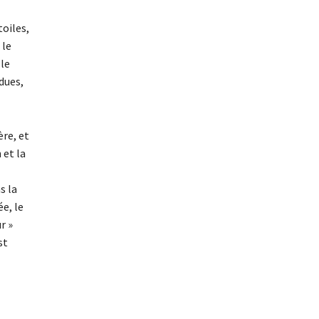
toiles,
 le
lle
dues,
ère, et
 et la
s la
ée, le
r »
st