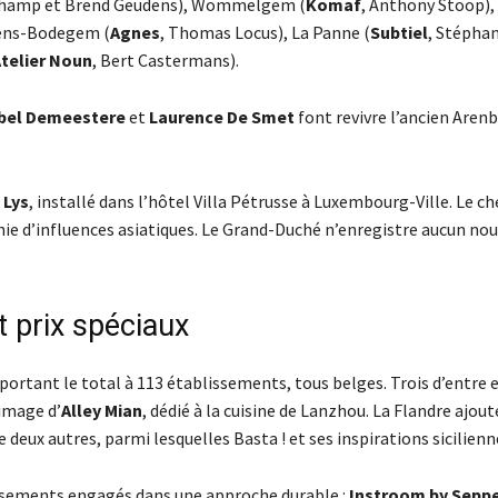
Schamp et Brend Geudens), Wommelgem (
Komaf
, Anthony Stoop),
tens-Bodegem (
Agnes
, Thomas Locus), La Panne (
Subtiel
, Stépha
telier Noun
, Bert Castermans).
bel Demeestere
et
Laurence De Smet
font revivre l’ancien Arenb
 Lys
, installé dans l’hôtel Villa Pétrusse à Luxembourg-Ville. Le c
ie d’influences asiatiques. Le Grand-Duché n’enregistre aucun no
t prix spéciaux
 portant le total à 113 établissements, tous belges. Trois d’entre 
’image d’
Alley Mian
, dédié à la cuisine de Lanzhou. La Flandre ajout
 deux autres, parmi lesquelles Basta ! et ses inspirations sicilienn
ssements engagés dans une approche durable :
Instroom by Sepp