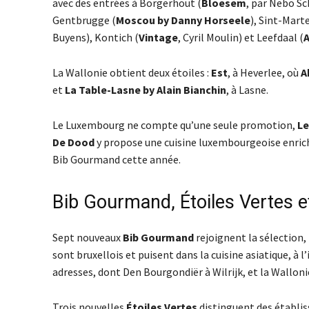
avec des entrées à Borgerhout (
Bloesem
, par Nebo 
Gentbrugge (
Moscou by Danny Horseele
), Sint-Mar
Buyens), Kontich (
Vintage
, Cyril Moulin) et Leefdaal (
A
La Wallonie obtient deux étoiles :
Est
, à Heverlee, où
A
et
La Table-Lasne by Alain Bianchin
, à Lasne.
Le Luxembourg ne compte qu’une seule promotion,
Le
De Dood
y propose une cuisine luxembourgeoise enrich
Bib Gourmand cette année.
Bib Gourmand, Étoiles Vertes e
Sept nouveaux
Bib Gourmand
rejoignent la sélection,
sont bruxellois et puisent dans la cuisine asiatique, à l
adresses, dont Den Bourgondiër à Wilrijk, et la Wallonie
Trois nouvelles
Étoiles Vertes
distinguent des établi