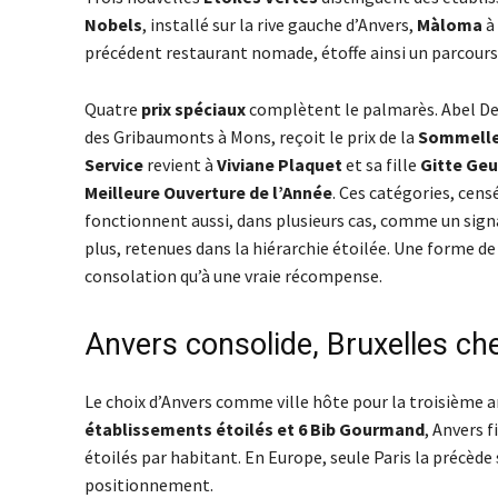
Nobels
, installé sur la rive gauche d’Anvers,
Màloma
à 
précédent restaurant nomade, étoffe ainsi un parcours 
Quatre
prix spéciaux
complètent le palmarès. Abel De
des Gribaumonts à Mons, reçoit le prix de la
Sommelle
Service
revient à
Viviane Plaquet
et sa fille
Gitte Ge
Meilleure Ouverture de l’Année
. Ces catégories, cens
fonctionnent aussi, dans plusieurs cas, comme un signa
plus, retenues dans la hiérarchie étoilée. Une forme de 
consolation qu’à une vraie récompense.
Anvers consolide, Bruxelles ch
Le choix d’Anvers comme ville hôte pour la troisième 
établissements étoilés et 6 Bib Gourmand
, Anvers 
étoilés par habitant. En Europe, seule Paris la précède 
positionnement.