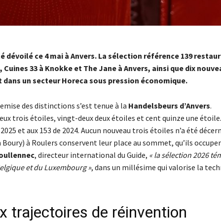
 dévoilé ce 4 mai à Anvers. La sélection référence 139 restau
, Cuines 33 à Knokke et The Jane à Anvers, ainsi que dix nouv
rit dans un secteur Horeca sous pression économique.
emise des distinctions s’est tenue à la
Handelsbeurs d’Anvers
.
ux trois étoiles, vingt-deux deux étoiles et cent quinze une étoile.
 2025 et aux 153 de 2024. Aucun nouveau trois étoiles n’a été décer
 Boury) à Roulers conservent leur place au sommet, qu’ils occupe
oullennec
, directeur international du Guide,
« la sélection 2026 t
elgique et du Luxembourg »
, dans un millésime qui valorise la tec
 trajectoires de réinvention