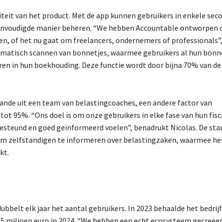
iteit van het product. Met de app kunnen gebruikers in enkele se
eenvoudigde manier beheren. “We hebben Accountable ontworpen
gen, of het nu gaat om freelancers, ondernemers of professionals”,
utomatisch scannen van bonnetjes, waarmee gebruikers al hun bonn
en in hun boekhouding. Deze functie wordt door bijna 70% van de
ande uit een team van belastingcoaches, een andere factor van
t 95%. “Ons doel is om onze gebruikers in elke fase van hun fisc
esteund en goed geïnformeerd voelen”, benadrukt Nicolas. De sta
om zelfstandigen te informeren over belastingzaken, waarmee het
kt.
bbelt elk jaar het aantal gebruikers. In 2023 behaalde het bedrij
 5 miljoen euro in 2024. “We hebben een echt ecosysteem gecreëe