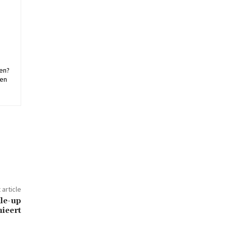
pen?
een
 article
ale-up
nieert