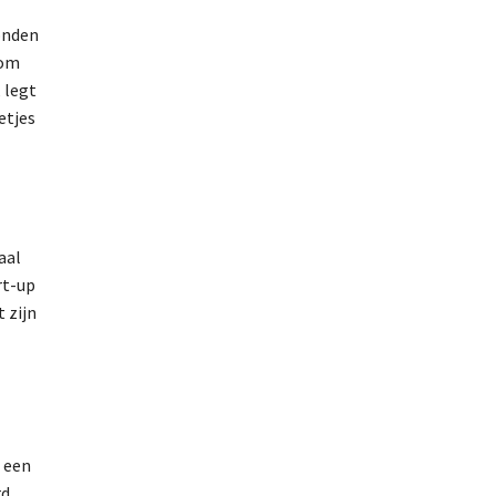
conden
 om
 legt
etjes
aal
rt-up
 zijn
f een
rd