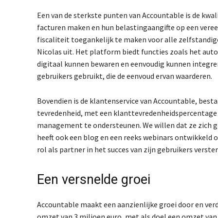
Een van de sterkste punten van Accountable is de kwal
facturen maken en hun belastingaangifte op een ver
fiscaliteit toegankelijk te maken voor alle zelfstandi
Nicolas uit. Het platform biedt functies zoals het a
digitaal kunnen bewaren en eenvoudig kunnen integrer
gebruikers gebruikt, die de eenvoud ervan waarderen.
Bovendien is de klantenservice van Accountable, besta
tevredenheid, met een klanttevredenheidspercentage to
management te ondersteunen. We willen dat ze zich g
heeft ook een blog en een reeks webinars ontwikkeld 
rol als partner in het succes van zijn gebruikers verster
Een versnelde groei
Accountable maakt een aanzienlijke groei door en verdu
omzet van 3 miljoen euro, met als doel een omzet van