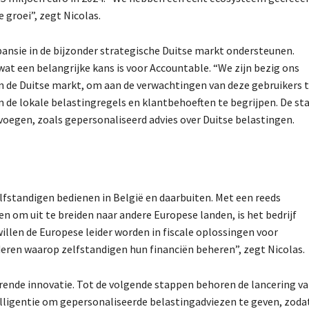
 groei”, zegt Nicolas.
pansie in de bijzonder strategische Duitse markt ondersteunen.
 wat een belangrijke kans is voor Accountable. “We zijn bezig ons
n de Duitse markt, om aan de verwachtingen van deze gebruikers 
om de lokale belastingregels en klantbehoeften te begrijpen. De st
 voegen, zoals gepersonaliseerd advies over Duitse belastingen.
elfstandigen bedienen in België en daarbuiten. Met een reeds
n om uit te breiden naar andere Europese landen, is het bedrijf
willen de Europese leider worden in fiscale oplossingen voor
eren waarop zelfstandigen hun financiën beheren”, zegt Nicolas.
rende innovatie. Tot de volgende stappen behoren de lancering v
ntelligentie om gepersonaliseerde belastingadviezen te geven, zoda