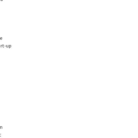
te
art-up
an
t