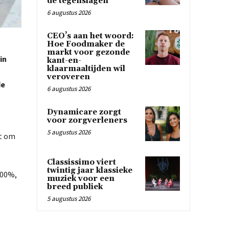
de tegenslagen
6 augustus 2026
CEO’s aan het woord:
Hoe Foodmaker de
markt voor gezonde
in
kant-en-
klaarmaaltijden wil
veroveren
de
6 augustus 2026
Dynamicare zorgt
voor zorgverleners
5 augustus 2026
ht om
Classissimo viert
twintig jaar klassieke
100%,
muziek voor een
breed publiek
5 augustus 2026