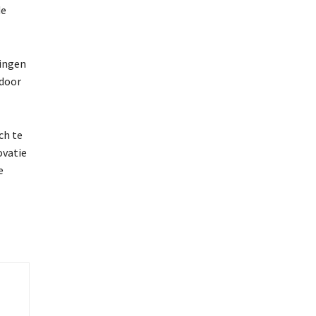
de
gingen
 door
ch te
ovatie
e