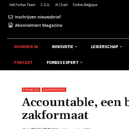
Het Forbes Team
C.G.U.
AI Chart
Forbes Belgique
Inschrijven nieuwsbrief
Abonnement Magazine
30 UNDER 30
INNOVATIE
LEIDERSCHAP
PODCAST
FORBES EXPERT
FINANCIEN
ONDERNEMERS
Accountable, een
zakformaat