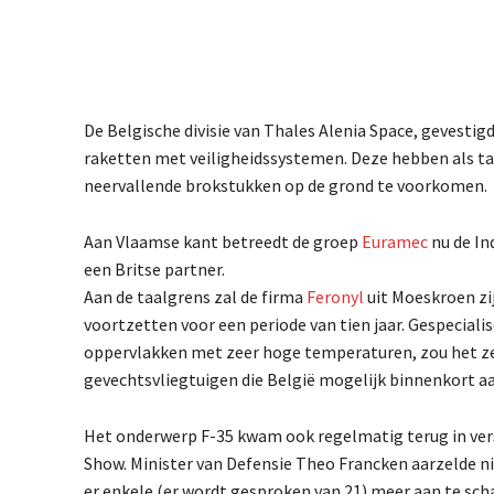
De Belgische divisie van Thales Alenia Space, gevestigd
raketten met veiligheidssystemen. Deze hebben als ta
neervallende brokstukken op de grond te voorkomen.
Aan Vlaamse kant betreedt de groep
Euramec
nu de In
een Britse partner.
Aan de taalgrens zal de firma
Feronyl
uit Moeskroen zi
voortzetten voor een periode van tien jaar. Gespecial
oppervlakken met zeer hoge temperaturen, zou het ze
gevechtsvliegtuigen die België mogelijk binnenkort aa
Het onderwerp F-35 kwam ook regelmatig terug in vers
Show. Minister van Defensie Theo Francken aarzelde n
er enkele (er wordt gesproken van 21) meer aan te schaf