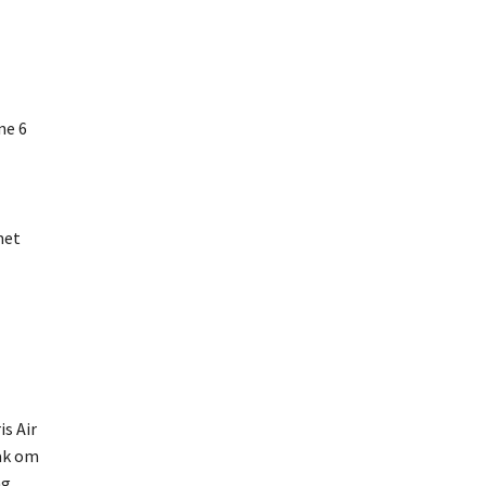
ne 6
met
s Air
aak om
ng