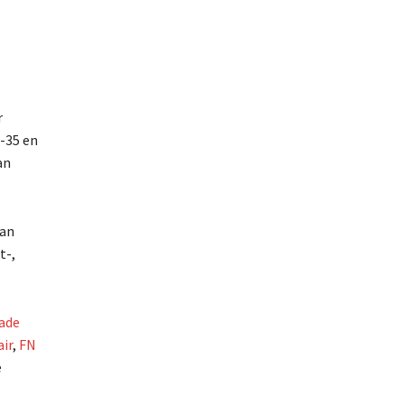
r
F-35 en
an
van
t-,
ade
ir
,
FN
e