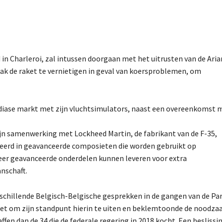
 in Charleroi, zal intussen doorgaan met het uitrusten van de Aria
ak de raket te vernietigen in geval van koersproblemen, om
diase markt met zijn vluchtsimulators, naast een overeenkomst 
jn samenwerking met Lockheed Martin, de fabrikant van de F-35,
iseerd in geavanceerde composieten die worden gebruikt op
er geavanceerde onderdelen kunnen leveren voor extra
nschaft.
chillende Belgisch-Belgische gesprekken in de gangen van de Pari
iet om zijn standpunt hierin te uiten en beklemtoonde de noodz
fen dan de 34 die de federale regering in 2018 kocht. Een beslissi