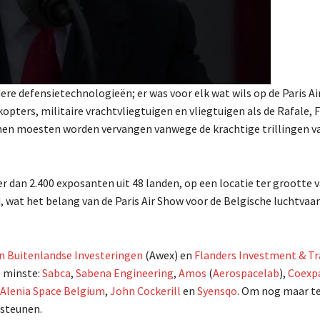
Trump kondigt wederkerige tarieven aan: 54% voor China, 20% voor de EU
re defensietechnologieën; er was voor elk wat wils op de Paris Ai
opters, militaire vrachtvliegtuigen en vliegtuigen als de Rafale, 
men moesten worden vervangen vanwege de krachtige trillingen v
an 2.400 exposanten uit 48 landen, op een locatie ter grootte 
, wat het belang van de Paris Air Show voor de Belgische luchtvaar
n Buitenlandse Investeringen
(Awex) en
Flanders Investment & Tr
e minste:
Sabca
,
Sabena Engineering
,
Amos
(
Aerospacelab
),
Coexpa
 Alenia Space Belgium
,
John Cockerill
en
Syensqo
. Om nog maar t
rsteunen.