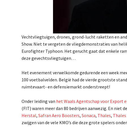
00:00
/
00:51
Vechtvliegtuigen, drones, grond-lucht raketten en ande
Show. Niet te vergeten de vliegdemonstraties van helik
Eurofighter Typhoon. Het gerucht gaat dat enkele ra
deze gevechtsvliegtuigen…
Het evenement verwelkomde gedurende een week meer d
100 voetbalvelden. België had de vierde grootste stand
ruimtevaart- en defensiemarkt onderstreept!
Onder leiding van
het Waals Agentschap voor Export e
(FIT) waren meer dan 80 bedrijven aanwezig. En niet d
Herstal
,
Safran Aero Boosters
,
Sonaca
,
Thales
,
Thales
zwijgen van de vele KMO’s die deze grote spelers onde