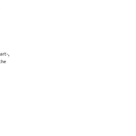
e
art-,
che