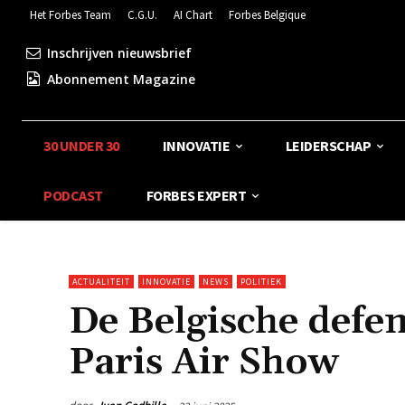
Het Forbes Team
C.G.U.
AI Chart
Forbes Belgique
Inschrijven nieuwsbrief
Abonnement Magazine
30 UNDER 30
INNOVATIE
LEIDERSCHAP
PODCAST
FORBES EXPERT
ACTUALITEIT
INNOVATIE
NEWS
POLITIEK
De Belgische defen
Paris Air Show