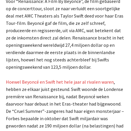
Voor “Renaissance: A Film By Beyoncé”, de film gebaseerd
op de concerttour, sloot ze naar verluidt een soortgelijke
deal met AMC Theaters als Taylor Swift deed voor haar Eras
Tour-film. Beyoncé gaf de film, die ze zelf schreef,
produceerde en regisseerde, uit via AMC, wat betekent dat
ze de inkomsten direct zal delen. Renaissance bracht in het
openingsweekend wereldwijd 27,4 miljoen dollar op en
verdiende daarmee de eerste plaats in de binnenlandse
lijsten, hoewel het nog steeds achterbleef bij Swifts
openingsweekend van 123,5 miljoen dollar.
Hoewel Beyoncé en Swift het hele jaar al rivalen waren
,
hebben ze elkaar juist gesteund. Swift woonde de Londense
première van Renaissance bij, nadat Beyoncé weken
daarvoor haar debuut in het Eras-theater had bijgewoond.
De “Cruel Summer”-zangeres had haar eigen monsterjaar –
Forbes bepaalde in oktober dat Swift miljardair was
geworden nadat ze 190 miljoen dollar (na belastingen) had