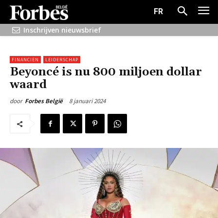
FR
Inschrijven nieuwsbrief
FINANCIEN
LEIDERSCHAP
Beyoncé is nu 800 miljoen dollar
waard
8 januari 2024
door
Forbes België