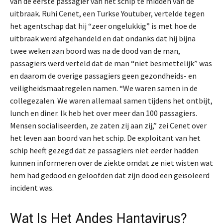
van de eerste passagier van het schip te midden van de
uitbraak. Ruhi Cenet, een Turkse Youtuber, vertelde tegen
het agentschap dat hij “zeer ongelukkig” is met hoe de
uitbraak werd afgehandeld en dat ondanks dat hij bijna
twee weken aan boord was na de dood van de man,
passagiers werd verteld dat de man “niet besmettelijk” was
en daarom de overige passagiers geen gezondheids- en
veiligheidsmaatregelen namen. “We waren samen in de
collegezalen. We waren allemaal samen tijdens het ontbijt,
lunch en diner. Ik heb het over meer dan 100 passagiers.
Mensen socialiseerden, ze zaten zij aan zij,” zei Cenet over
het leven aan boord van het schip. De exploitant van het
schip heeft gezegd dat ze passagiers niet eerder hadden
kunnen informeren over de ziekte omdat ze niet wisten wat
hem had gedood en geloofden dat zijn dood een geïsoleerd
incident was.
Wat Is Het Andes Hantavirus?