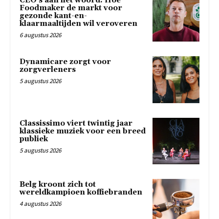
CEO’s aan het woord: Hoe
Foodmaker de markt voor
gezonde kant-en-
klaarmaaltijden wil veroveren
6 augustus 2026
Dynamicare zorgt voor
zorgverleners
5 augustus 2026
Classissimo viert twintig jaar
klassieke muziek voor een breed
publiek
5 augustus 2026
Belg kroont zich tot
wereldkampioen koffiebranden
4 augustus 2026