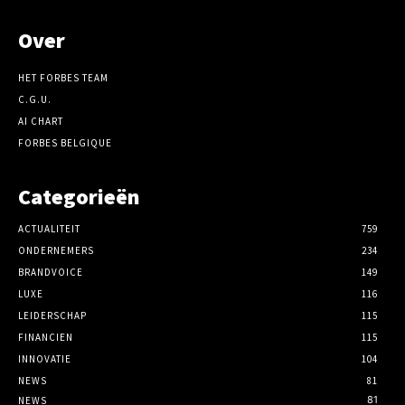
Over
HET FORBES TEAM
C.G.U.
AI CHART
FORBES BELGIQUE
Categorieën
ACTUALITEIT
759
ONDERNEMERS
234
BRANDVOICE
149
LUXE
116
LEIDERSCHAP
115
FINANCIEN
115
INNOVATIE
104
NEWS
81
81
NEWS