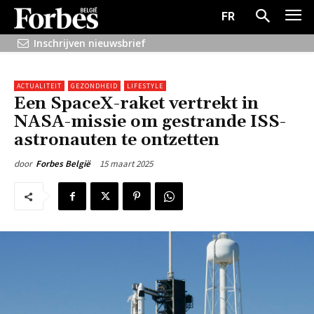
FR
Inschrijven nieuwsbrief
ACTUALITEIT
GEZONDHEID
LIFESTYLE
Een SpaceX-raket vertrekt in
NASA-missie om gestrande ISS-
astronauten te ontzetten
15 maart 2025
door
Forbes België