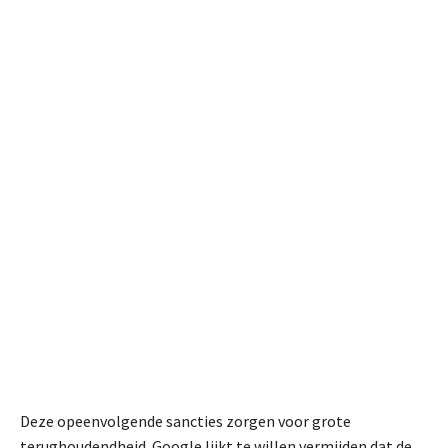
Deze opeenvolgende sancties zorgen voor grote
terughoudendheid. Google lijkt te willen vermijden dat de