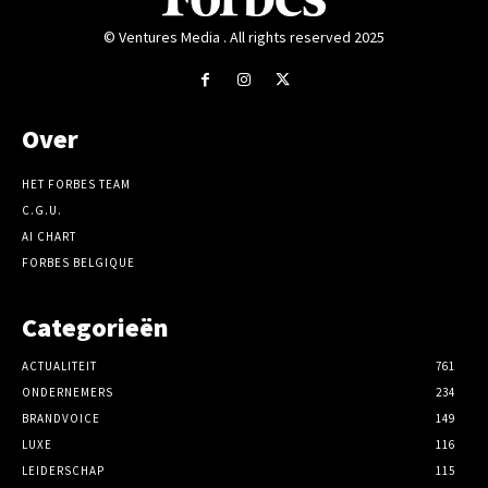
© Ventures Media . All rights reserved 2025
Over
HET FORBES TEAM
C.G.U.
AI CHART
FORBES BELGIQUE
Categorieën
ACTUALITEIT
761
ONDERNEMERS
234
BRANDVOICE
149
LUXE
116
LEIDERSCHAP
115