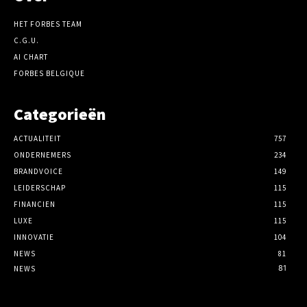
HET FORBES TEAM
C.G.U.
AI CHART
FORBES BELGIQUE
Categorieën
ACTUALITEIT
757
ONDERNEMERS
234
BRANDVOICE
149
LEIDERSCHAP
115
FINANCIEN
115
LUXE
115
INNOVATIE
104
NEWS
81
81
NEWS