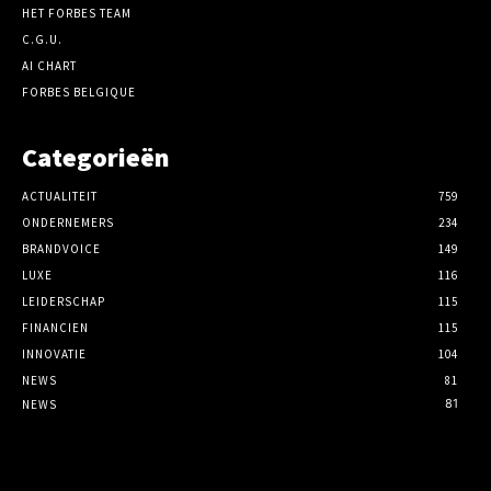
HET FORBES TEAM
C.G.U.
AI CHART
FORBES BELGIQUE
Categorieën
ACTUALITEIT
759
ONDERNEMERS
234
BRANDVOICE
149
LUXE
116
LEIDERSCHAP
115
FINANCIEN
115
INNOVATIE
104
NEWS
81
81
NEWS