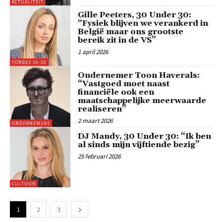
ACTUALITEIT
Gille Peeters, 30 Under 30:
“Fysiek blijven we verankerd in
België maar ons grootste
bereik zit in de VS”
1 april 2026
FORBES 30-30
Ondernemer Toon Haverals:
“Vastgoed moet naast
financiële ook een
maatschappelijke meerwaarde
realiseren”
2 maart 2026
ONDERNEMERS
DJ Mandy, 30 Under 30: “Ik ben
al sinds mijn vijftiende bezig”
25 februari 2026
CULTUUR
1
2
3