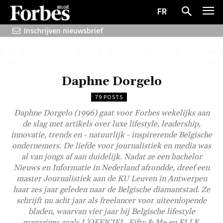
FR
Inschrijven nieuwsbrief
Daphne Dorgelo
79 POSTS
Daphne Dorgelo (1996) gaat voor Forbes wekelijks aan
de slag met artikels over luxe lifestyle, leadership,
innovatie, trends en - natuurlijk - inspirerende Belgische
ondernemers. De liefde voor journalistiek en media was
al van jongs af aan duidelijk. Nadat ze een bachelor
Nieuws en Informatie in Nederland afrondde, dreef een
master Journalistiek aan de KU Leuven in Antwerpen
haar zes jaar geleden naar de Belgische diamantstad. Ze
schrijft nu acht jaar als freelancer voor uiteenlopende
bladen, waarvan vier jaar bij Belgische lifestyle
magazines zoals L'OFFICIEL, Fifty & Me en ELLE.