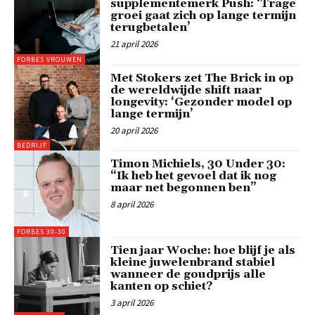
supplementemerk Push: ‘Trage
groei gaat zich op lange termijn
terugbetalen’
21 april 2026
FORBES VROUWEN
Met Stokers zet The Brick in op
de wereldwijde shift naar
longevity: ‘Gezonder model op
lange termijn’
20 april 2026
BEDRIJF
Timon Michiels, 30 Under 30:
“Ik heb het gevoel dat ik nog
maar net begonnen ben”
8 april 2026
FORBES 30-30
Tien jaar Woche: hoe blijf je als
kleine juwelenbrand stabiel
wanneer de goudprijs alle
kanten op schiet?
3 april 2026