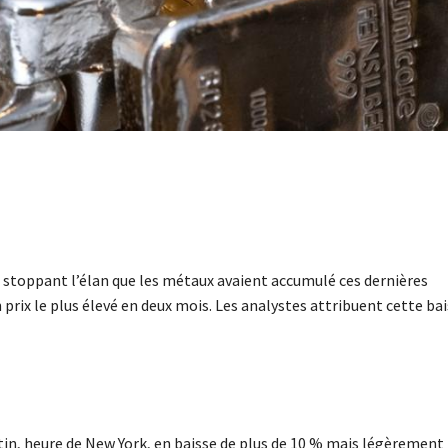
n, stoppant l’élan que les métaux avaient accumulé ces dernières
 prix le plus élevé en deux mois. Les analystes attribuent cette ba
atin, heure de New York, en baisse de plus de 10 % mais légèrement