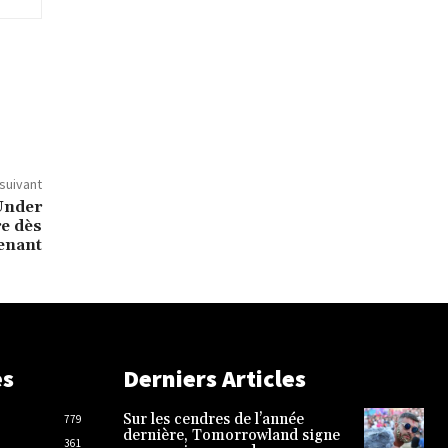
 suivant
 Under
re dès
enant
es
Derniers Articles
Sur les cendres de l’année
779
dernière, Tomorrowland signe
361