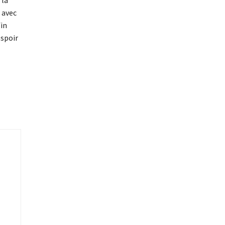
 avec
fin
espoir