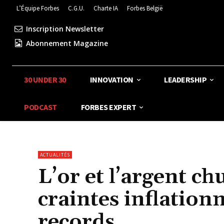
L’Équipe Forbes
C.G.U.
Charte IA
Forbes België
Inscription Newsletter
Abonnement Magazine
30 UNDER 30
INNOVATION
LEADERSHIP
PODCAST
FORBES EXPERT
ACTUALITÉS
L’or et l’argent ch
craintes inflation
records