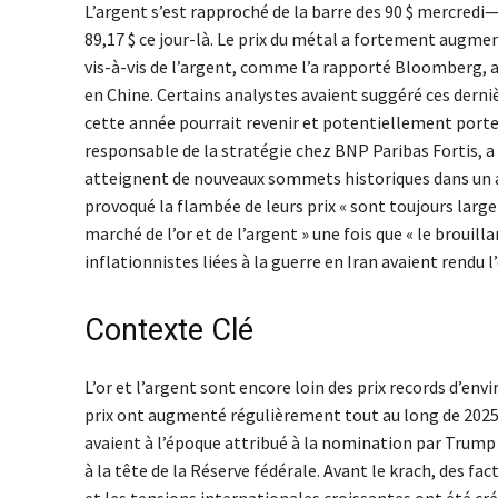
L’argent s’est rapproché de la barre des 90 $ mercredi—
89,17 $ ce jour-là. Le prix du métal a fortement augme
vis-à-vis de l’argent, comme l’a rapporté Bloomberg, a
en Chine. Certains analystes avaient suggéré ces derniè
cette année pourrait revenir et potentiellement porte
responsable de la stratégie chez BNP Paribas Fortis, a 
atteignent de nouveaux sommets historiques dans un av
provoqué la flambée de leurs prix « sont toujours largem
marché de l’or et de l’argent » une fois que « le brouilla
inflationnistes liées à la guerre en Iran avaient rendu l’
Contexte Clé
L’or et l’argent sont encore loin des prix records d’envi
prix ont augmenté régulièrement tout au long de 2025 et
avaient à l’époque attribué à la nomination par Trump
à la tête de la Réserve fédérale. Avant le krach, des fac
et les tensions internationales croissantes ont été créd