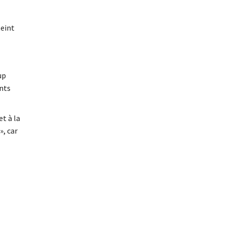
teint
up
ents
t à la
», car