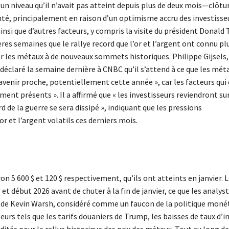
un niveau qu’il n’avait pas atteint depuis plus de deux mois—clôtu
nté, principalement en raison d’un optimisme accru des investisse
insi que d’autres facteurs, y compris la visite du président Donald
res semaines que le rallye record que l’or et l’argent ont connu pl
r les métaux à de nouveaux sommets historiques. Philippe Gijsels,
déclaré la semaine dernière à CNBC qu’il s’attend à ce que les mét
enir proche, potentiellement cette année », car les facteurs qui
ent présents ». Il a affirmé que « les investisseurs reviendront sur
rd de la guerre se sera dissipé », indiquant que les pressions
or et l’argent volatils ces derniers mois.
ron 5 600 $ et 120 $ respectivement, qu’ils ont atteints en janvier. 
 début 2026 avant de chuter à la fin de janvier, ce que les analys
 de Kevin Warsh, considéré comme un faucon de la politique monét
teurs tels que les tarifs douaniers de Trump, les baisses de taux d’i
ités pour le rallye historique des prix des métaux. Tout au long de