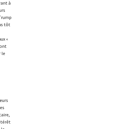
rant à
urs
 Trump
us tôt
aux «
 ont
 le
Leurs
tes
aire,
ntérêt
 la