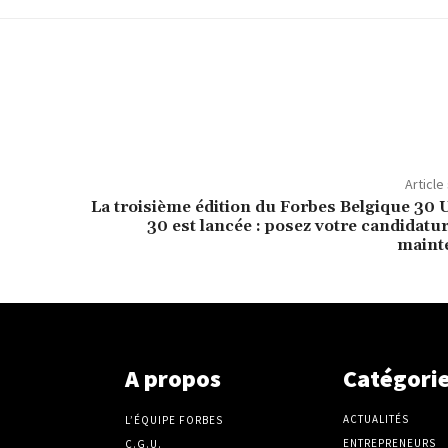
Article
La troisième édition du Forbes Belgique 30
30 est lancée : posez votre candidatu
maint
A propos
Catégori
ACTUALITÉS
L’ÉQUIPE FORBES
ENTREPRENEURS
C.G.U.