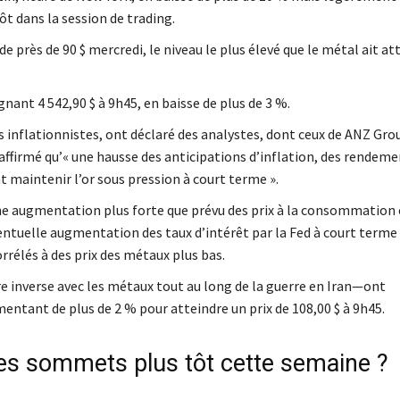
tôt dans la session de trading.
e près de 90 $ mercredi, le niveau le plus élevé que le métal ait at
gnant 4 542,90 $ à 9h45, en baisse de plus de 3 %.
es inflationnistes, ont déclaré des analystes, dont ceux de ANZ Gro
 affirmé qu’« une hausse des anticipations d’inflation, des rendem
t maintenir l’or sous pression à court terme ».
e augmentation plus forte que prévu des prix à la consommation e
entuelle augmentation des taux d’intérêt par la Fed à court terme 
rrélés à des prix des métaux plus bas.
e inverse avec les métaux tout au long de la guerre en Iran—ont
ntant de plus de 2 % pour atteindre un prix de 108,00 $ à 9h45.
t des sommets plus tôt cette semaine ?