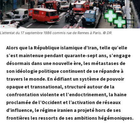
L’attentat du 17 septembre 1986 commis rue de Rennes à Paris. © DR
Alors que la
République islamique d’Iran
, telle qu’elle
s’est maintenue pendant quarante-sept ans, s’engage
désormais dans une nouvelle ère, les
métastases
de
son
idéologie
politique continuent de se répandre à
travers le monde. En édifiant un système de pouvoir
opaque et transnational, structuré autour de la
confrontation violente et l’endoctrinement, la
haine
proclamée de l’
Occident
et l’activation de réseaux
d’influence, le régime iranien a projeté hors de ses
frontières les ressorts de ses ambitions
hégémoniques
.