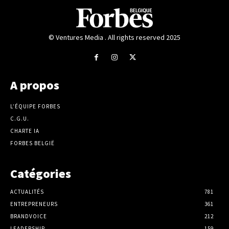
© Ventures Media . All rights reserved 2025
A propos
L’ÉQUIPE FORBES
C.G.U.
CHARTE IA
FORBES BELGIË
Catégories
ACTUALITÉS
781
ENTREPRENEURS
361
BRANDVOICE
212
LEADERSHIP
159