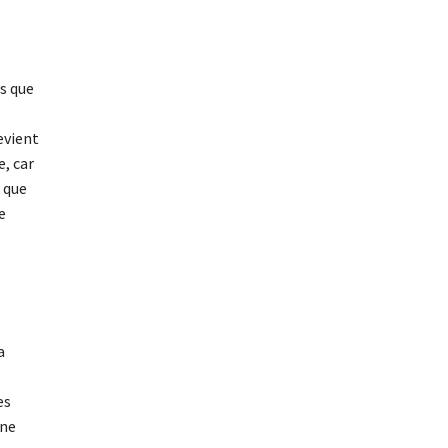
s que
evient
, car
 que
e
a
es
une