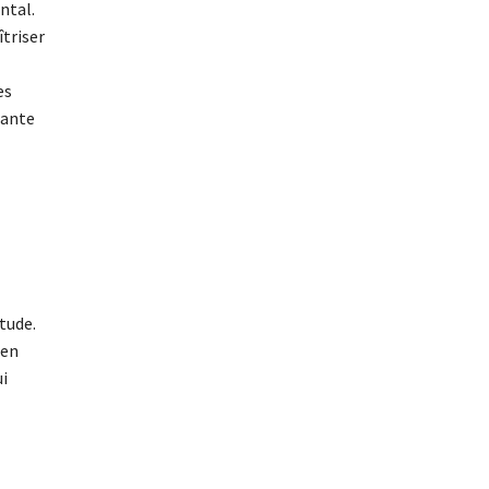
ntal.
triser
es
rante
itude.
 en
ui