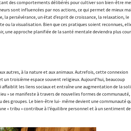
ptant des comportements délibérés pour cultiver son bien-être me
rs sont influencées par nos actions, ce qui permet de mieux maî
 la persévérance, un état d’esprit de croissance, la relaxation, le
ite ou la visualisation. Bien que ces pratiques soient reconnues, ell
nir, une approche planifiée de la santé mentale deviendra plus cou
ux autres, à la nature et aux animaux. Autrefois, cette connexion
on et un troisième espace souvent religieux. Aujourd’hui, beaucoup
ui affaiblit les liens sociaux et entraîne une augmentation de la sol
lieu » se manifeste à travers de nouvelles formes de communauté,
 ou des groupes. Le bien-être lui- même devient une communauté q
ne « tribu » contribue à l’équilibre personnel et à un sentiment de