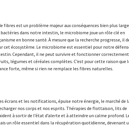
e fibres est un problème majeur aux conséquences bien plus large
 bactéries dans notre intestin, le microbiome joue un rôle clé en
ganisme en bonne santé. À mesure que la recherche progresse, il d
ur cet écosystème. Le microbiome est essentiel pour notre défense
estin. Cependant, il ne peut survivre et fonctionner correctement
 fruits, légumes et céréales complètes. C’est pour cette raison que l
ce forte, même si rien ne remplace les fibres naturelles.
 écrans et les notifications, épuise notre énergie, le marché de l
harger nos corps et nos esprits. Thérapies de flottaison, lits de
dent à sortir de l’état d’alerte et à atteindre un calme profond. L
mais un rôle essentiel dans la récupération quotidienne, devenant 