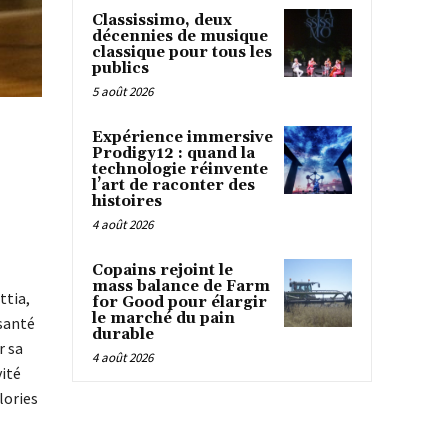
Classissimo, deux
décennies de musique
classique pour tous les
publics
5 août 2026
Expérience immersive
Prodigy12 : quand la
technologie réinvente
l’art de raconter des
histoires
4 août 2026
Copains rejoint le
mass balance de Farm
ttia,
for Good pour élargir
le marché du pain
 santé
durable
r sa
4 août 2026
vité
lories