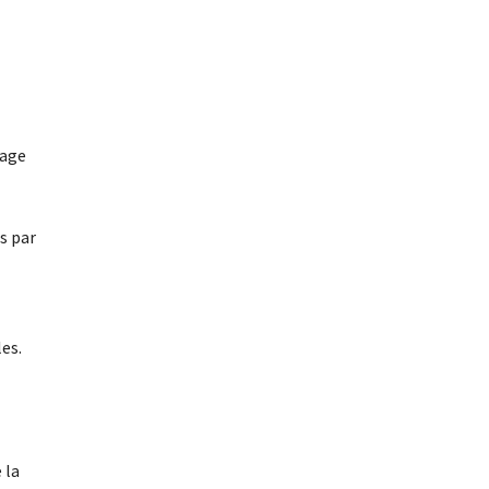
rage
s par
les.
 la