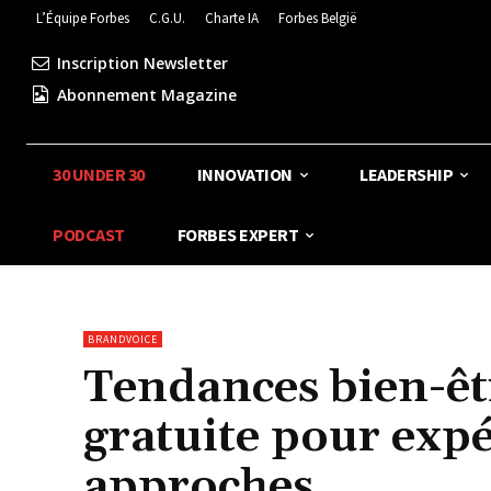
L’Équipe Forbes
C.G.U.
Charte IA
Forbes België
Inscription Newsletter
Abonnement Magazine
30 UNDER 30
INNOVATION
LEADERSHIP
PODCAST
FORBES EXPERT
BRANDVOICE
Tendances bien-êt
gratuite pour expé
approches