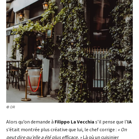
© DR
Alors qu’on demande à
Filippo La Vecchia
s’il pense que l’
IA
s’était montrée plus créative que lui, le chef corrige :
« On
peut dire qu’elle a été plus efficace. »
Là où un cuisinier