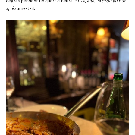
degrés pendant un quart d’heure.
« L’IA, elle, va droit au but
»
, résume-t-il.