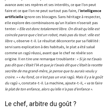
avance avec ses repères et ses interdits, ce que l’on peut
faire et ce que l’on ne peut surtout pas faire, l’
intelligence
artificielle
ignore ces blocages. Sans héritage à respecter,
elle explore des combinaisons qu’un Italien n’oserait pas
tenter.
« Elle est donc totalement libre. On dirait qu’elle est
coincée parce que c’est un robot, mais pas du tout : elle est
libre »
, observe-t-il. Le résultat déconcerte par sa fidélité :
servi sans explication à des habitués, le plat a été salué
comme un
ragù
réussi, avant que le chef ne révèle son
origine. Il en tire une remarque troublante :
« Si je ne t’avais
pas dit que c’était l’IA et que je t’avais dit que c’était la recette
secrète de ma grand-mère, je pense que tu aurais voulu y
croire. »
« Au fond, ce n’est pas un vrai ragù. Mais il y a le goût
du ragù »
, constate-t-il. La machine, ajoute-t-il,
« va te faire
le plat de ton enfance, alors qu’elle n’a pas d’enfance »
.
Le chef, arbitre du goût ?