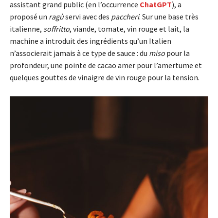
assistant grand public (en l’occurrence
ChatGPT
), a
proposé un
ragù
servi avec des
paccheri
. Sur une base très
italienne,
soffritto
, viande, tomate, vin rouge et lait, la
machine a introduit des ingrédients qu’un Italien
n’associerait jamais à ce type de sauce : du
miso
pour la
profondeur, une pointe de cacao amer pour l’amertume et
quelques gouttes de vinaigre de vin rouge pour la tension.