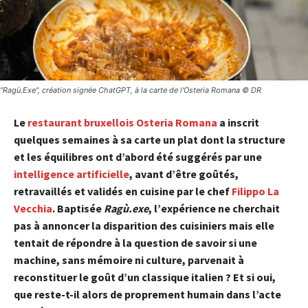
"Ragù.Exe", création signée ChatGPT, à la carte de l'Osteria Romana © DR
Le
restaurant bruxellois Osteria Romana
a inscrit
quelques semaines à sa carte un plat dont la structure
et les équilibres ont d’abord été suggérés par une
intelligence artificielle
, avant d’être goûtés,
retravaillés et validés en cuisine par le chef
Filippo La
Vecchia
. Baptisée
Ragù.exe
, l’expérience ne cherchait
pas à annoncer la disparition des cuisiniers mais elle
tentait de répondre à la question de savoir si une
machine, sans mémoire ni culture, parvenait à
reconstituer le goût d’un classique italien ? Et si oui,
que reste-t-il alors de proprement humain dans l’acte