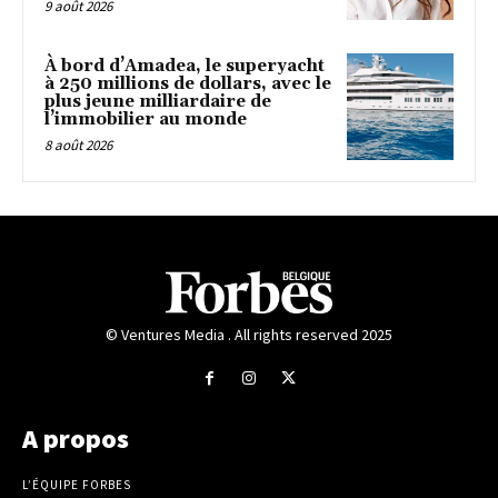
9 août 2026
À bord d’Amadea, le superyacht
à 250 millions de dollars, avec le
plus jeune milliardaire de
l’immobilier au monde
8 août 2026
© Ventures Media . All rights reserved 2025
A propos
L’ÉQUIPE FORBES