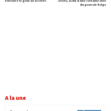
retrouve le goût de la terre
2026), la fin d’une certaine idée
du pouvoir belge
A la une