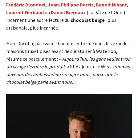
Frédéric Blondeel
,
Jean-Philippe Darcis
,
Benoit Nihant
,
Laurent Gerbaud
ou
Daniel Biernaux
(La Pâte de l’Ours)
incarnent une autre lecture du
chocolat belge
: plus
artisanale, plus incarnée.
Marc Ducobu, pâtissier-chocolatier formé dans les grandes
maisons bruxelloises avant de s’installer à Waterloo,
résume ce basculement :
« Aujourd’hui, les gens veulent voir
un visage derrière le produit. »
Et d’ajouter :
« Nous sommes
devenus des ambassadeurs malgré nous, parce que le
chocolat belge parle avant nous. »