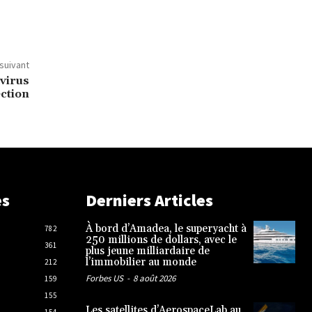
 suivant
avirus
ection
es
Derniers Articles
À bord d’Amadea, le superyacht à
782
250 millions de dollars, avec le
361
plus jeune milliardaire de
l’immobilier au monde
212
Forbes US
-
8 août 2026
159
155
Les satellites d’AerospaceLab au