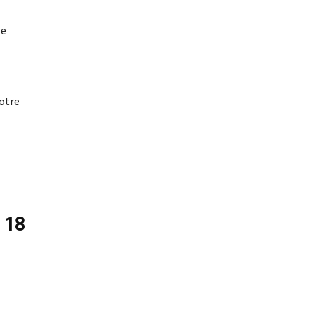
le
votre
e
18