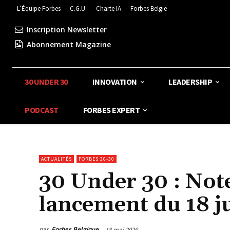
L’Équipe Forbes
C.G.U.
Charte IA
Forbes België
Inscription Newsletter
Abonnement Magazine
30 UNDER 30
INNOVATION
LEADERSHIP
PODCAST
FORBES EXPERT
ACTUALITÉS
FORBES 30-30
30 Under 30 : Not
lancement du 18 ju
par
Forbes Belgique
18 mai 2026