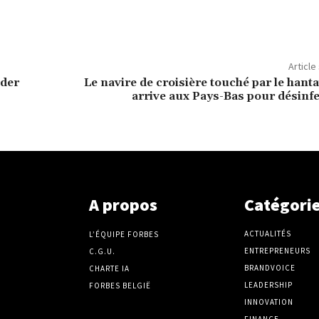
Article
nder
Le navire de croisière touché par le hant
arrive aux Pays-Bas pour désinf
A propos
Catégori
ACTUALITÉS
L’ÉQUIPE FORBES
ENTREPRENEURS
C.G.U.
BRANDVOICE
CHARTE IA
LEADERSHIP
FORBES BELGIË
INNOVATION