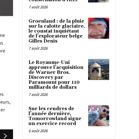
7 août 2026
Groenland : de la pluie
sur la calotte glaciaire,
le constat inquiétant
ine
de l’explorateur belge
Gilles Denis
n.
7 août 2026
pre
Le Royaume-Uni
approuve l’acquisition
de Warner Bros.
Discovery par
Paramount pour 110
milliards de dollars
es
7 août 2026
neurs,
Sur les cendres de
ler
l’année dernière,
Tomorrowland signe
un exercice record
6 août 2026