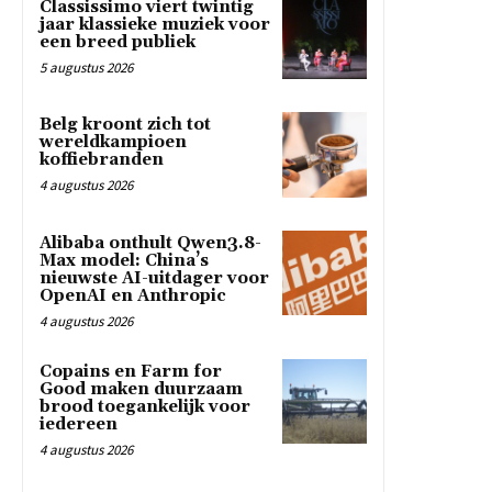
Classissimo viert twintig
jaar klassieke muziek voor
een breed publiek
5 augustus 2026
Belg kroont zich tot
wereldkampioen
koffiebranden
4 augustus 2026
Alibaba onthult Qwen3.8-
Max model: China’s
nieuwste AI-uitdager voor
OpenAI en Anthropic
4 augustus 2026
Copains en Farm for
Good maken duurzaam
brood toegankelijk voor
iedereen
4 augustus 2026