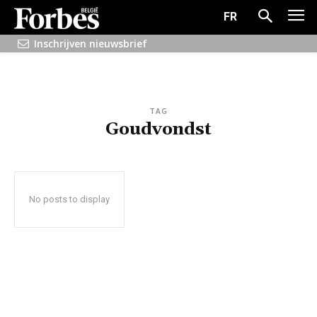
FR
Inschrijven nieuwsbrief
TAG
Goudvondst
No posts to display