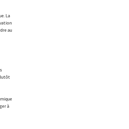
ue. La
rvation
rdre au
us
plutôt
nomique
ger à