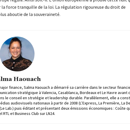
a force tranquille de la loi. La régulation rigoureuse du droit de
plus aboutie de la souveraineté.
alma Haouach
ajor finance, Salma Haouach a démarré sa carrière dans le secteur financi
mmunication stratégique à Valencia, Casablanca, Bordeaux et Le Havre avant 
ans le conseil en stratégie et leadership durable. Parallèlement, elle a const
as audiovisuels nationaux à partir de 2008 (L’Express, La Première, La De
 (Le Lab.) puis éditant et présentant deux émissions économiques : Coûte q
l RTL et Business Club sur LN24.