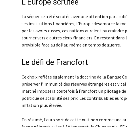
L’Europe scrutée
La séquence a été scrutée avec une attention particulière
ses institutions financières, l’Europe désamorce la mena
par les avoirs russes, ces nations auraient pu craindre 
tourner vers d’autres cieux financiers. En restant dans 
prévisible face au dollar, même en temps de guerre.
Le défi de Francfort
Ce choix reflète également la doctrine de la Banque Ce
préserver l’immunité des réserves étrangères est vital p
marché imposera toutefois à Francfort un pilotage de p
politique de stabilité des prix. Les contribuables euro
inflation plus élevée.
En résumé, l’euro sort de cette nuit non comme une arm
façon péjorative : les USA innovent, la Chine copie, l’E