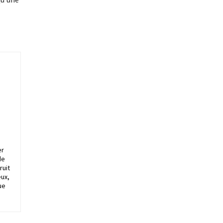
er
de
ruit
ux,
ue