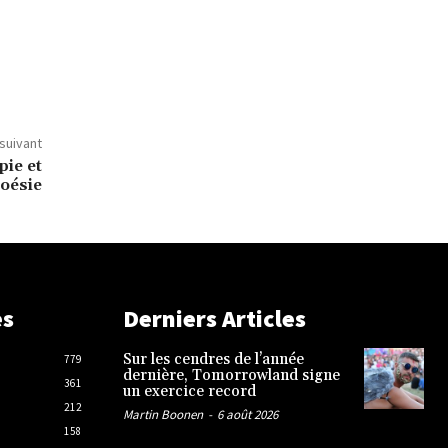
 suivant
pie et
oésie
es
Derniers Articles
Sur les cendres de l’année
779
dernière, Tomorrowland signe
361
un exercice record
212
Martin Boonen
-
6 août 2026
158