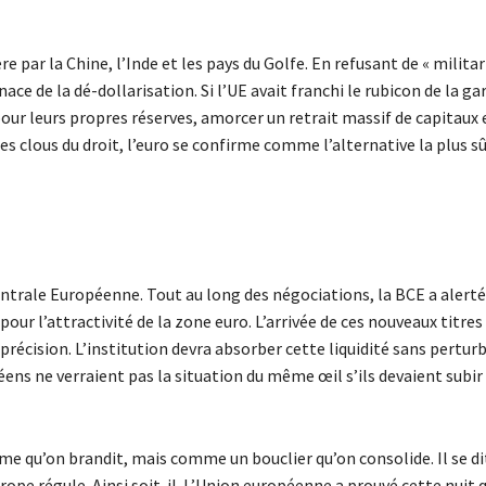
 par la Chine, l’Inde et les pays du Golfe. En refusant de « militar
ce de la dé-dollarisation. Si l’UE avait franchi le rubicon de la ga
pour leurs propres réserves, amorcer un retrait massif de capitaux 
les clous du droit, l’euro se confirme comme l’alternative la plus s
ntrale Européenne. Tout au long des négociations, la BCE a alerté 
our l’attractivité de la zone euro. L’arrivée de ces nouveaux titres 
récision. L’institution devra absorber cette liquidité sans perturb
péens ne verraient pas la situation du même œil s’ils devaient subir
e qu’on brandit, mais comme un bouclier qu’on consolide. Il se di
urope régule. Ainsi soit-il. L’Union européenne a prouvé cette nuit 