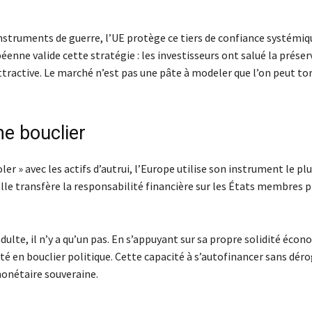
struments de guerre, l’UE protège ce tiers de confiance systémiq
enne valide cette stratégie : les investisseurs ont salué la prése
attractive. Le marché n’est pas une pâte à modeler que l’on peut to
e bouclier
er » avec les actifs d’autrui, l’Europe utilise son instrument le pl
’elle transfère la responsabilité financière sur les États membres 
adulte, il n’y a qu’un pas. En s’appuyant sur sa propre solidité éco
ité en bouclier politique. Cette capacité à s’autofinancer sans déro
monétaire souveraine.