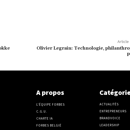
Article
okke
Olivier Legrain: Technologie, philanthro
p
A propos
Catégori
ACTUALITÉS
L’ÉQUIPE FORBES
ENTREPRENEURS
C.G.U.
BRANDVOICE
CHARTE IA
LEADERSHIP
FORBES BELGIË