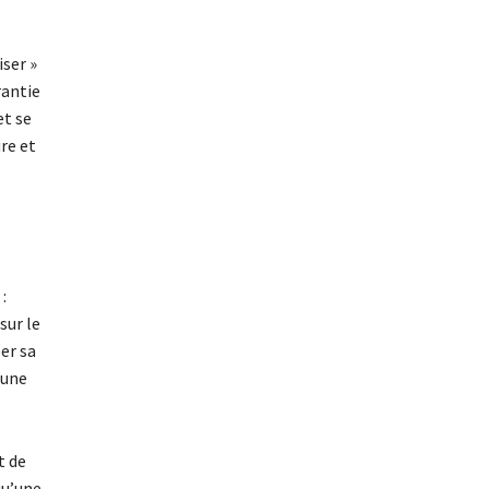
iser »
rantie
et se
ûre et
:
sur le
er sa
 une
t de
qu’une