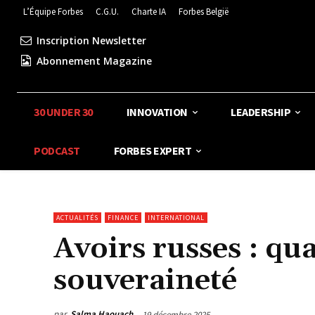
L’Équipe Forbes
C.G.U.
Charte IA
Forbes België
Inscription Newsletter
Abonnement Magazine
30 UNDER 30
INNOVATION
LEADERSHIP
PODCAST
FORBES EXPERT
ACTUALITÉS
FINANCE
INTERNATIONAL
Avoirs russes : qu
souveraineté
par
Salma Haouach
19 décembre 2025