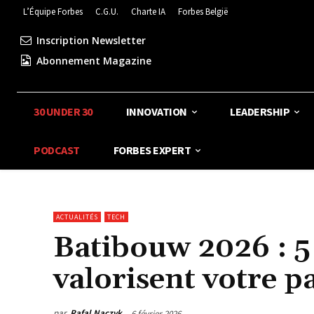
L’Équipe Forbes
C.G.U.
Charte IA
Forbes België
Inscription Newsletter
Abonnement Magazine
30 UNDER 30
INNOVATION
LEADERSHIP
PODCAST
FORBES EXPERT
ACTUALITÉS
TECH
Batibouw 2026 : 5
valorisent votre 
par
Rafal Naczyk
6 février 2026