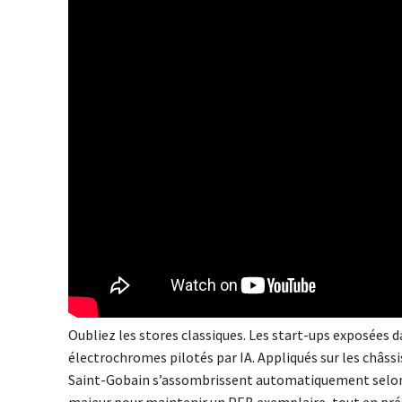
Oubliez les stores classiques. Les start-ups exposées
électrochromes pilotés par IA. Appliqués sur les châs
Saint-Gobain s’assombrissent automatiquement selon l’