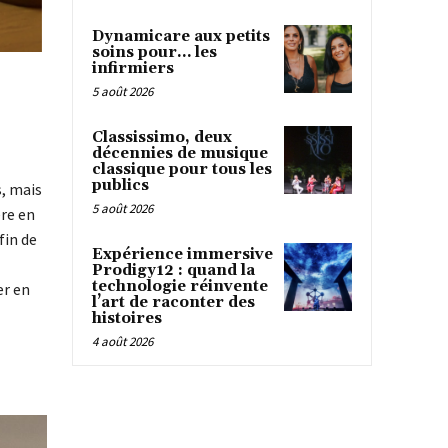
Dynamicare aux petits
soins pour… les
infirmiers
5 août 2026
Classissimo, deux
décennies de musique
classique pour tous les
publics
, mais
5 août 2026
ère en
fin de
Expérience immersive
Prodigy12 : quand la
technologie réinvente
er en
l’art de raconter des
histoires
4 août 2026