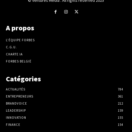
© Ventures Media . All rights reserved 2025
A propos
L’ÉQUIPE FORBES
C.G.U.
CHARTE IA
FORBES BELGIË
Catégories
ACTUALITÉS
784
ENTREPRENEURS
361
BRANDVOICE
212
LEADERSHIP
159
INNOVATION
155
FINANCE
154