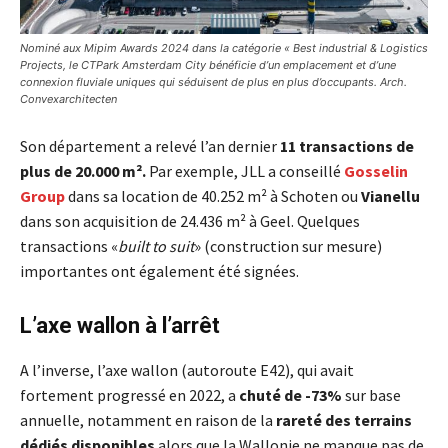
Nominé aux Mipim Awards 2024 dans la catégorie « Best industrial & Logistics
Projects, le CTPark Amsterdam City bénéficie d’un emplacement et d’une
connexion fluviale uniques qui séduisent de plus en plus d’occupants. Arch.
Convexarchitecten
Son département a relevé l’an dernier
11 transactions de
plus de 20.000 m².
Par exemple, JLL a conseillé
Gosselin
Group
dans sa location de 40.252 m² à Schoten ou
Vianellu
dans son acquisition de 24.436 m² à Geel. Quelques
transactions «
built to suit
» (construction sur mesure)
importantes ont également été signées.
L’axe wallon à l’arrêt
A l’inverse, l’axe wallon (autoroute E42), qui avait
fortement progressé en 2022, a
chuté de -73%
sur base
annuelle, notamment en raison de la
rareté des terrains
dédiés disponibles
alors que la Wallonie ne manque pas de