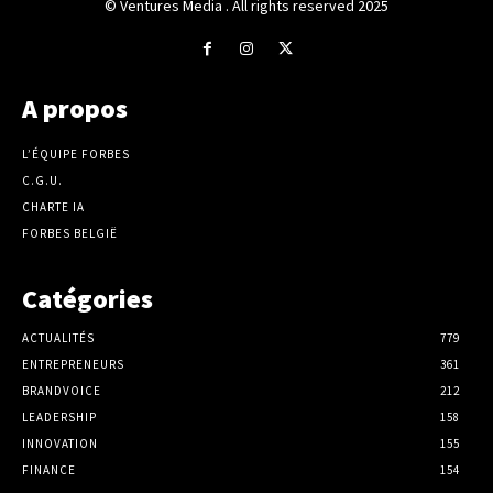
© Ventures Media . All rights reserved 2025
A propos
L’ÉQUIPE FORBES
C.G.U.
CHARTE IA
FORBES BELGIË
Catégories
ACTUALITÉS
779
ENTREPRENEURS
361
BRANDVOICE
212
LEADERSHIP
158
INNOVATION
155
FINANCE
154