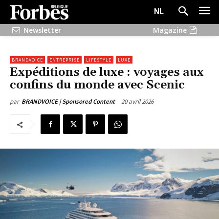
NL
Newsletter
Magazine
BRANDVOICE
ENTREPRISE
LIFESTYLE
LUXE
Expéditions de luxe : voyages aux
confins du monde avec Scenic
20 avril 2026
par
BRANDVOICE | Sponsored Content