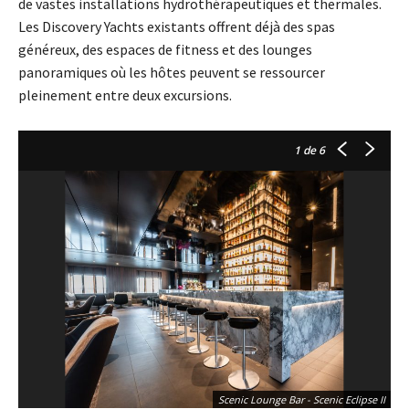
de vastes installations hydrothérapeutiques et thermales.
Les Discovery Yachts existants offrent déjà des spas
généreux, des espaces de fitness et des lounges
panoramiques où les hôtes peuvent se ressourcer
pleinement entre deux excursions.
1
de 6
Scenic Lounge Bar - Scenic Eclipse II