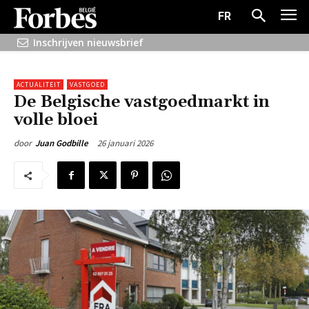
FR
Inschrijven nieuwsbrief
ACTUALITEIT
VASTGOED
De Belgische vastgoedmarkt in
volle bloei
26 januari 2026
door
Juan Godbille