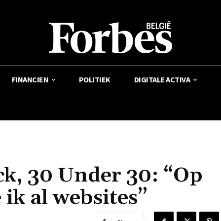
FINANCIEN
POLITIEK
DIGITALE ACTIVA
k, 30 Under 30: “Op
ik al websites”