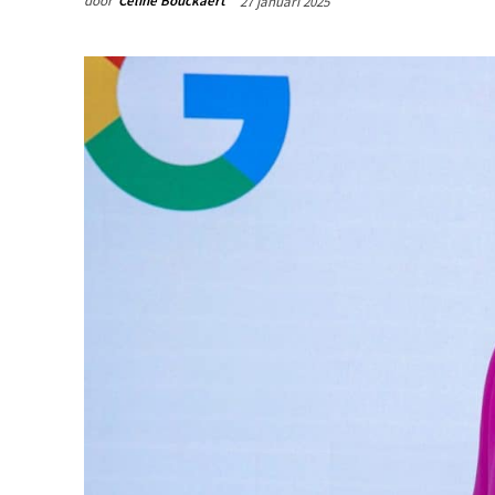
door
Céline Bouckaert
27 januari 2025