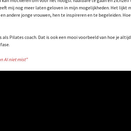
en kan motiveren om voor het hoogst haalbare te gaan en zichzelf 
 heeft mij nog meer laten geloven in mijn mogelijkheden. Het lijkt 
en andere jonge vrouwen, hen te inspireren en te begeleiden. Hoe
s als Pilates coach. Dat is ook een mooi voorbeeld van hoe je altij
efase.
n AI niet mist”