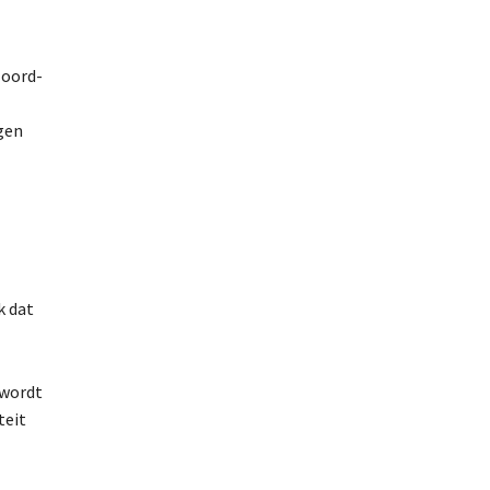
Noord-
gen
k dat
 wordt
teit