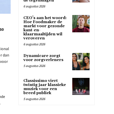
de tegenslagen
6 augustus 2026
CEO’s aan het woord:
Hoe Foodmaker de
markt voor gezonde
30
kant-en-
klaarmaaltijden wil
veroveren
6 augustus 2026
tional
er dan
Dynamicare zorgt
voor zorgverleners
 voor
5 augustus 2026
Classissimo viert
twintig jaar klassieke
muziek voor een
breed publiek
nde
5 augustus 2026
.