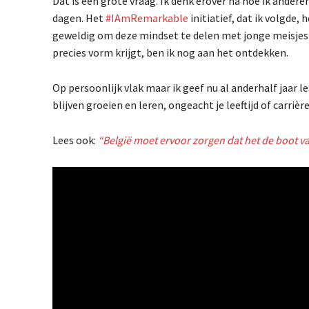
Dat is een grote vraag. Ik denk erover na hoe ik ander
dagen. Het
#IAmRemarkable
initiatief, dat ik volgde,
geweldig om deze mindset te delen met jonge meisjes 
precies vorm krijgt, ben ik nog aan het ontdekken.
Op persoonlijk vlak maar ik geef nu al anderhalf jaar le
blijven groeien en leren, ongeacht je leeftijd of carrièr
Lees ook:
“België moet ervoor zorgen dat het de boot va