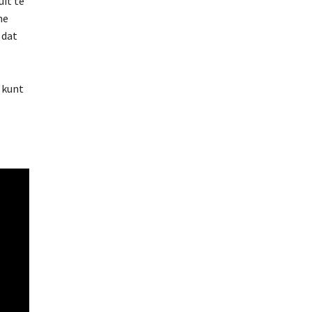
uit te
me
 dat
d kunt