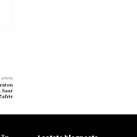
 article
raton
 Saar
Zafrir