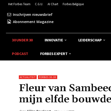
Het Forbes Team
C.G.U.
AI Chart
Forbes Belgique
Inschrijven nieuwsbrief
Abonnement Magazine
30 UNDER 30
INNOVATIE
LEIDERSCHAP
PODCAST
FORBES EXPERT
ACTUALITEIT
FORBES 30-30
Fleur van Sambeec
mijn elfde bouwde 