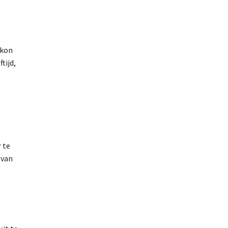
 kon
tijd,
r te
 van