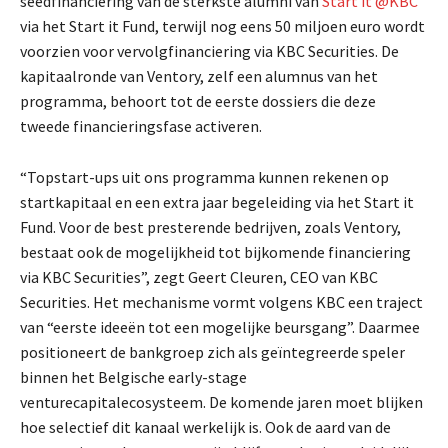
seedfinanciering van de sterkste alumni van
Start it @KBC
via het Start it Fund, terwijl nog eens 50 miljoen euro wordt
voorzien voor vervolgfinanciering via KBC Securities. De
kapitaalronde van Ventory, zelf een alumnus van het
programma, behoort tot de eerste dossiers die deze
tweede financieringsfase activeren.
“Topstart-ups uit ons programma kunnen rekenen op
startkapitaal en een extra jaar begeleiding via het Start it
Fund. Voor de best presterende bedrijven, zoals Ventory,
bestaat ook de mogelijkheid tot bijkomende financiering
via KBC Securities”, zegt Geert Cleuren, CEO van KBC
Securities. Het mechanisme vormt volgens KBC een traject
van “eerste ideeën tot een mogelijke beursgang”. Daarmee
positioneert de bankgroep zich als geïntegreerde speler
binnen het Belgische early-stage
venturecapitalecosysteem. De komende jaren moet blijken
hoe selectief dit kanaal werkelijk is. Ook de aard van de