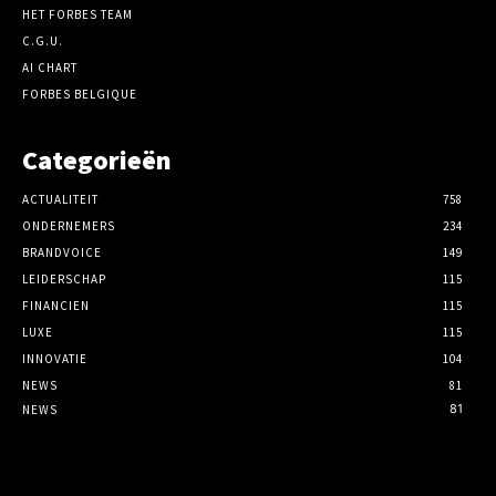
HET FORBES TEAM
C.G.U.
AI CHART
FORBES BELGIQUE
Categorieën
ACTUALITEIT
758
ONDERNEMERS
234
BRANDVOICE
149
LEIDERSCHAP
115
FINANCIEN
115
LUXE
115
INNOVATIE
104
NEWS
81
81
NEWS