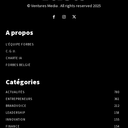
© Ventures Media . All rights reserved 2025
A propos
L’ÉQUIPE FORBES
C.G.U.
CHARTE IA
FORBES BELGIË
Catégories
ACTUALITÉS
780
ENTREPRENEURS
361
BRANDVOICE
212
LEADERSHIP
158
INNOVATION
155
FINANCE
154