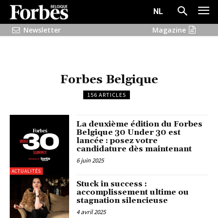
NL
Newsletter
Magazine
Forbes Belgique
156 ARTICLES
La deuxième édition du Forbes
Belgique 30 Under 30 est
lancée : posez votre
candidature dès maintenant
6 juin 2025
ACTUALITÉS
Stuck in success :
accomplissement ultime ou
stagnation silencieuse
4 avril 2025