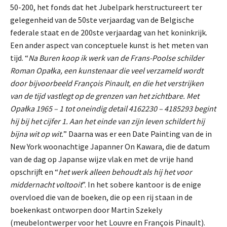
50-200, het fonds dat het Jubelpark herstructureert ter
gelegenheid van de 50ste verjaardag van de Belgische
federale staat en de 200ste verjaardag van het koninkrijk.
Een ander aspect van conceptuele kunst is het meten van
tijd. “
Na Buren koop ik werk van de Frans-Poolse schilder
Roman Opałka, een kunstenaar die veel verzameld wordt
door bijvoorbeeld François Pinault, en die het verstrijken
van de tijd vastlegt op de grenzen van het zichtbare. Met
Opałka 1965 – 1 tot oneindig detail 4162230 – 4185293 begint
hij bij het cijfer 1. Aan het einde van zijn leven schildert hij
bijna wit op wit.
” Daarna was er een Date Painting van de in
New York woonachtige Japanner On Kawara, die de datum
van de dag op Japanse wijze vlak en met de vrije hand
opschrijft en “
het werk alleen behoudt als hij het voor
middernacht voltooit
”. In het sobere kantoor is de enige
overvloed die van de boeken, die op een rij staan in de
boekenkast ontworpen door Martin Szekely
(meubelontwerper voor het Louvre en François Pinault).