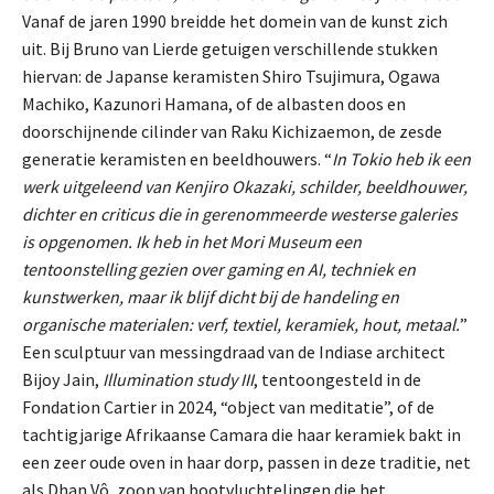
Vanaf de jaren 1990 breidde het domein van de kunst zich
uit. Bij Bruno van Lierde getuigen verschillende stukken
hiervan: de Japanse keramisten Shiro Tsujimura, Ogawa
Machiko, Kazunori Hamana, of de albasten doos en
doorschijnende cilinder van Raku Kichizaemon, de zesde
generatie keramisten en beeldhouwers. “
In Tokio heb ik een
werk uitgeleend van Kenjiro Okazaki, schilder, beeldhouwer,
dichter en criticus die in gerenommeerde westerse galeries
is opgenomen. Ik heb in het Mori Museum een
tentoonstelling gezien over gaming en AI, techniek en
kunstwerken, maar ik blijf dicht bij de handeling en
organische materialen: verf, textiel, keramiek, hout, metaal.
”
Een sculptuur van messingdraad van de Indiase architect
Bijoy Jain,
Illumination study III
, tentoongesteld in de
Fondation Cartier in 2024, “object van meditatie”, of de
tachtigjarige Afrikaanse Camara die haar keramiek bakt in
een zeer oude oven in haar dorp, passen in deze traditie, net
als Dhan Vô, zoon van bootvluchtelingen die het