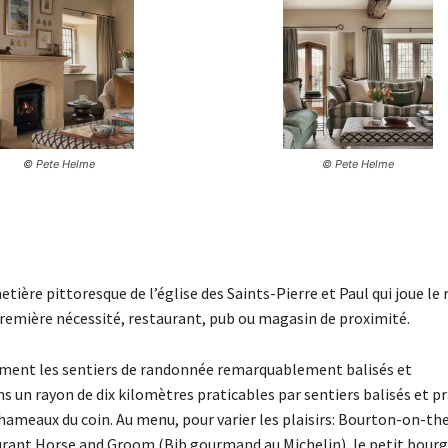
© Pete Helme
© Pete Helme
ière pittoresque de l’église des Saints-Pierre et Paul qui joue le 
 première nécessité, restaurant, pub ou magasin de proximité.
ement les sentiers de randonnée remarquablement balisés et
 un rayon de dix kilomètres praticables par sentiers balisés et pr
ameaux du coin. Au menu, pour varier les plaisirs: Bourton-on-the
urant Horse and Groom (Bib gourmand au Michelin), le petit bourg