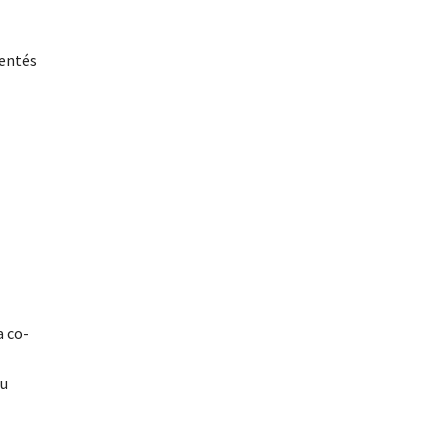
uentés
a co-
au