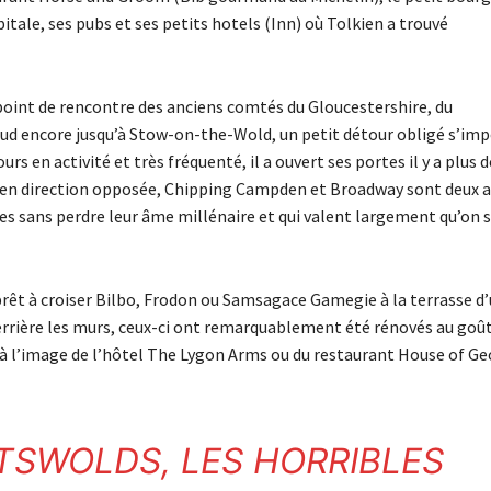
itale, ses pubs et ses petits hotels (Inn) où Tolkien a trouvé
point de rencontre des anciens comtés du Gloucestershire, du
 sud encore jusqu’à Stow-on-the-Wold, un petit détour obligé s’imp
s en activité et très fréquenté, il a ouvert ses portes il y a plus d
ley en direction opposée, Chipping Campden et Broadway sont deux 
les sans perdre leur âme millénaire et qui valent largement qu’on s
prêt à croiser Bilbo, Frodon ou Samsagace Gamegie à la terrasse d
derrière les murs, ceux-ci ont remarquablement été rénovés au goû
, à l’image de l’hôtel The Lygon Arms ou du restaurant House of G
TSWOLDS
, LES
HORRIBLES