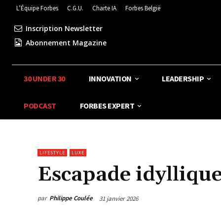
L’Équipe Forbes
C.G.U.
Charte IA
Forbes België
Inscription Newsletter
Abonnement Magazine
30 UNDER 30
INNOVATION
LEADERSHIP
PODCAST
FORBES EXPERT
LIFESTYLE
LUXE
Escapade idylliqu
par
Philippe Coulée
31 janvier 2026