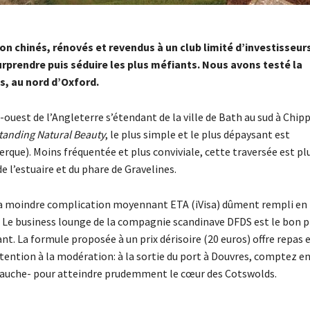
on chinés, rénovés et revendus à un club limité d’investisseur
rprendre puis séduire les plus méfiants. Nous avons testé la
, au nord d’Oxford.
-ouest de l’Angleterre s’étendant de la ville de Bath au sud à Chip
tanding Natural Beauty
, le plus simple et le plus dépaysant est
rque). Moins fréquentée et plus conviviale, cette traversée est pl
e l’estuaire et du phare de Gravelines.
 la moindre complication moyennant ETA (iVisa) dûment rempli en 
es. Le business lounge de la compagnie scandinave DFDS est le bon 
dant. La formule proposée à un prix dérisoire (20 euros) offre repas 
ttention à la modération: à la sortie du port à Douvres, comptez e
 gauche- pour atteindre prudemment le cœur des Cotswolds.