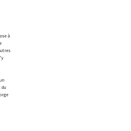
ose à
e
autres
’y
’un
t du
eorge