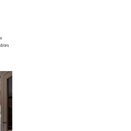
ux
mbles