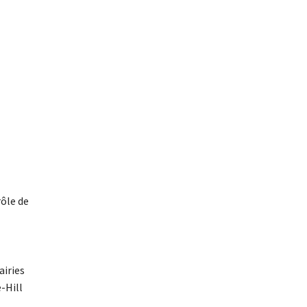
rôle de
airies
-Hill