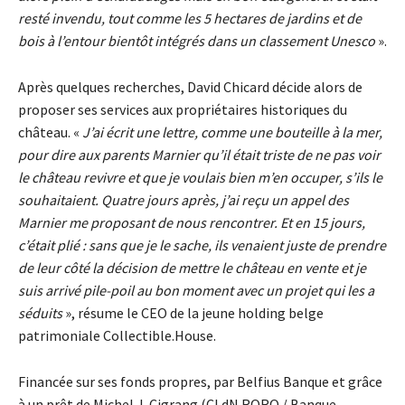
resté invendu, tout comme les 5 hectares de jardins et de
bois à l’entour bientôt intégrés dans un classement Unesco
».
Après quelques recherches, David Chicard décide alors de
proposer ses services aux propriétaires historiques du
château. «
J’ai écrit une lettre, comme une bouteille à la mer,
pour dire aux parents Marnier qu’il était triste de ne pas voir
le château revivre et que je voulais bien m’en occuper, s’ils le
souhaitaient. Quatre jours après, j’ai reçu un appel des
Marnier me proposant de nous rencontrer. Et en 15 jours,
c’était plié : sans que je le sache, ils venaient juste de prendre
de leur côté la décision de mettre le château en vente et je
suis arrivé pile-poil au bon moment avec un projet qui les a
séduits
», résume le CEO de la jeune holding belge
patrimoniale Collectible.House.
Financée sur ses fonds propres, par Belfius Banque et grâce
à un prêt de Michel J. Cigrang (CLdN RORO / Banque