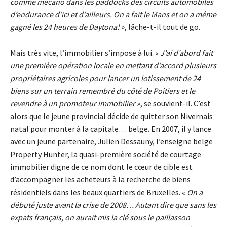
comme mécano dans les paddocks des circuits automobiles
d’endurance d’ici et d’ailleurs. On a fait le Mans et on a même
gagné les 24 heures de Daytona!
», lâche-t-il tout de go.
Mais très vite, l’immobilier s’impose à lui. «
J’ai d’abord fait
une première opération locale en mettant d’accord plusieurs
propriétaires agricoles pour lancer un lotissement de 24
biens sur un terrain remembré du côté de Poitiers et le
revendre à un promoteur immobilier
», se souvient-il. C’est
alors que le jeune provincial décide de quitter son Nivernais
natal pour monter à la capitale… belge. En 2007, il y lance
avec un jeune partenaire, Julien Dessauny, l’enseigne belge
Property Hunter, la quasi-première société de courtage
immobilier digne de ce nom dont le cœur de cible est
d’accompagner les acheteurs à la recherche de biens
résidentiels dans les beaux quartiers de Bruxelles. «
On a
débuté juste avant la crise de 2008… Autant dire que sans les
expats français, on aurait mis la clé sous le paillasson