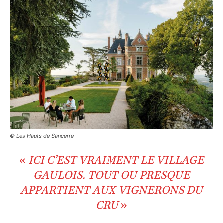
© Les Hauts de Sancerre
«
ICI C’EST VRAIMENT LE VILLAGE
GAULOIS.
TOUT OU PRESQUE
APPARTIENT AUX
VIGNERONS
DU
CRU
»