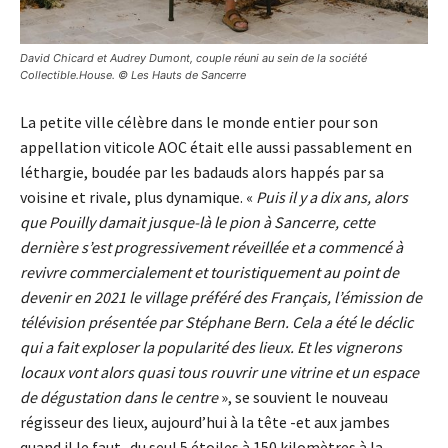
David Chicard et Audrey Dumont, couple réuni au sein de la société
Collectible.House. © Les Hauts de Sancerre
La petite ville célèbre dans le monde entier pour son
appellation viticole AOC était elle aussi passablement en
léthargie, boudée par les badauds alors happés par sa
voisine et rivale, plus dynamique. «
Puis il y a dix ans, alors
que Pouilly damait jusque-là le pion à Sancerre, cette
dernière s’est progressivement réveillée et a commencé à
revivre commercialement et touristiquement au point de
devenir en 2021 le village préféré des Français, l’émission de
télévision présentée par Stéphane Bern. Cela a été le déclic
qui a fait exploser la popularité des lieux. Et les vignerons
locaux vont alors quasi tous rouvrir une vitrine et un espace
de dégustation dans le centre
», se souvient le nouveau
régisseur des lieux, aujourd’hui à la tête -et aux jambes
quand il le faut- du seul 5 étoiles à 150 kilomètres à la