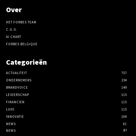
Over
HET FORBES TEAM
C.G.U.
AI CHART
FORBES BELGIQUE
Categorieën
ACTUALITEIT
757
ONDERNEMERS
234
BRANDVOICE
149
LEIDERSCHAP
115
FINANCIEN
115
LUXE
115
INNOVATIE
104
NEWS
81
81
NEWS