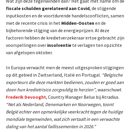
Wat zijn deze tegenwinden dan? Het gaat met name om de
fiscale schulden gerelateerd aan Covid
, de stijgende
inputkosten en de voortdurende handelsconflicten, samen
met de recente crisis in het
Midden-Oosten
en de
bijbehorende stijging van de energieprijzen. Al deze
factoren hebben de kredietverzekeraar ertoe gebracht zijn
voorspellingen over
insolventie
te verlagen ten opzichte
van afgelopen oktober.
In Europa verwacht men de meest uitgesproken stijgingen
op dit gebied in Zwitserland, Italië en Portugal.
“Belgische
exporteurs die deze markten bedienen, zouden er goed aan
doen hun kredietrisico zorgvuldig te herzien”
, waarschuwt
Frederik Devooght
, Country Manager Belux bij Atradius.
“Net als Nederland, Denemarken en Noorwegen, toont
België echter een opmerkelijke veerkracht tegen de huidige
mondiale tegenwinden, wat zich vertaalt in een verwachte
daling van het aantal faillissementen in 2026.”