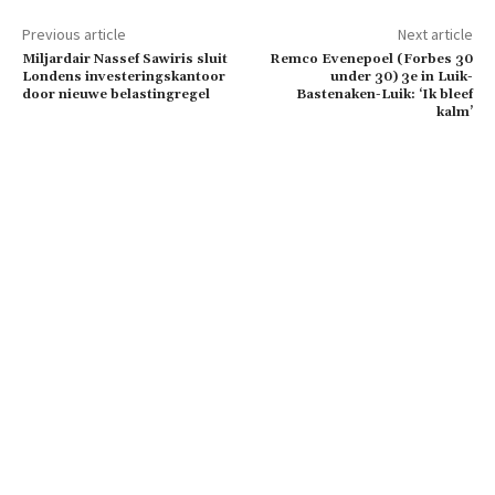
Previous article
Next article
Miljardair Nassef Sawiris sluit
Remco Evenepoel (Forbes 30
Londens investeringskantoor
under 30) 3e in Luik-
door nieuwe belastingregel
Bastenaken-Luik: ‘Ik bleef
kalm’