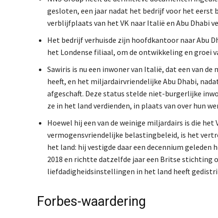
gesloten, een jaar nadat het bedrijf voor het eerst
verblijfplaats van het VK naar Italië en Abu Dhabi v
Het bedrijf verhuisde zijn hoofdkantoor naar Abu Dh
het Londense filiaal, om de ontwikkeling en groei v
Sawiris is nu een inwoner van Italië, dat een van d
heeft, en het miljardairvriendelijke Abu Dhabi, nad
afgeschaft. Deze status stelde niet-burgerlijke inw
ze in het land verdienden, in plaats van over hun w
Hoewel hij een van de weinige miljardairs is die he
vermogensvriendelijke belastingbeleid, is het vert
het land: hij vestigde daar een decennium geleden het
2018 en richtte datzelfde jaar een Britse stichting 
liefdadigheidsinstellingen in het land heeft gedistr
Forbes-waardering