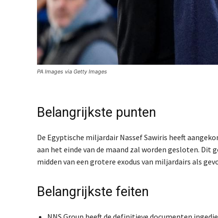
PA Images via Getty Images
Belangrijkste punten
De Egyptische miljardair Nassef Sawiris heeft aangeko
aan het einde van de maand zal worden gesloten. Dit geb
midden van een grotere exodus van miljardairs als ge
Belangrijkste feiten
NNS Group heeft de definitieve documenten ingedien