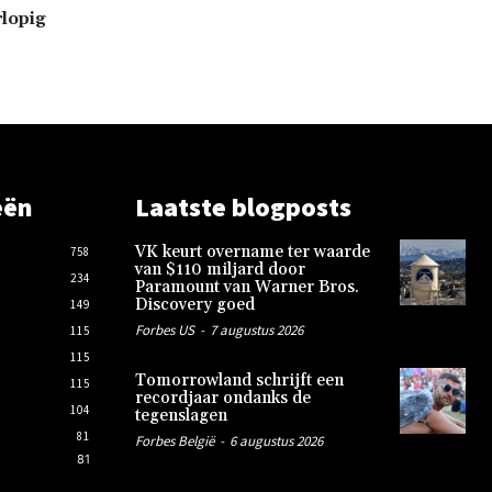
lopig
eën
Laatste blogposts
VK keurt overname ter waarde
758
van $110 miljard door
234
Paramount van Warner Bros.
Discovery goed
149
Forbes US
-
7 augustus 2026
115
115
Tomorrowland schrijft een
115
recordjaar ondanks de
104
tegenslagen
81
Forbes België
-
6 augustus 2026
81