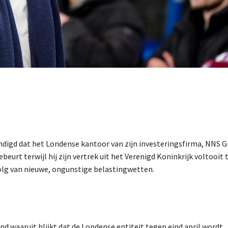
ndigd dat het Londense kantoor van zijn investeringsfirma, NNS G
eurt terwijl hij zijn vertrek uit het Verenigd Koninkrijk voltooit 
volg van nieuwe, ongunstige belastingwetten.
d waaruit blijkt dat de Londense entiteit tegen eind april wordt