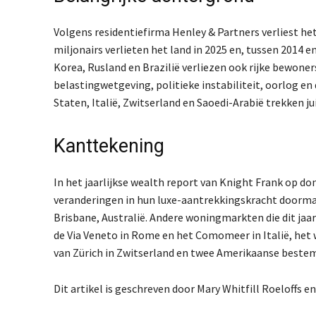
Volgens residentiefirma Henley & Partners verliest het
miljonairs verlieten het land in 2025 en, tussen 2014 e
Korea, Rusland en Brazilië verliezen ook rijke bewone
belastingwetgeving, politieke instabiliteit, oorlog en
Staten, Italië, Zwitserland en Saoedi-Arabië trekken j
Kanttekening
In het jaarlijkse wealth report van Knight Frank op 
veranderingen in hun luxe-aantrekkingskracht doorma
Brisbane, Australië. Andere woningmarkten die dit jaar
de Via Veneto in Rome en het Comomeer in Italië, het 
van Zürich in Zwitserland en twee Amerikaanse bestemm
Dit artikel is geschreven door Mary Whitfill Roeloffs e