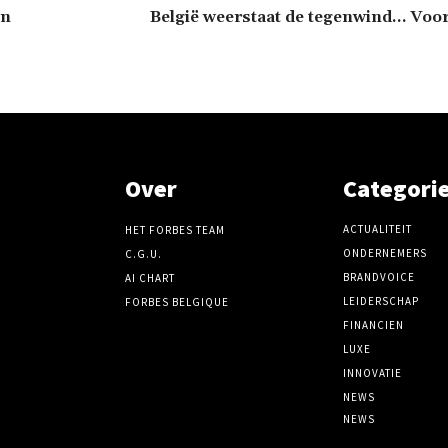
en
België weerstaat de tegenwind… Voor
Over
Categori
ACTUALITEIT
HET FORBES TEAM
ONDERNEMERS
C.G.U.
BRANDVOICE
AI CHART
LEIDERSCHAP
FORBES BELGIQUE
FINANCIEN
LUXE
INNOVATIE
NEWS
NEWS