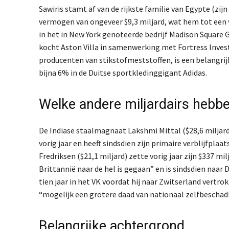
Sawiris stamt af van de rijkste familie van Egypte (zij
vermogen van ongeveer $9,3 miljard, wat hem tot een v
in het in New York genoteerde bedrijf Madison Square
kocht Aston Villa in samenwerking met Fortress Invest
producenten van stikstofmeststoffen, is een belangri
bijna 6% in de Duitse sportkledinggigant Adidas.
Welke andere miljardairs hebbe
De Indiase staalmagnaat Lakshmi Mittal ($28,6 miljard),
vorig jaar en heeft sindsdien zijn primaire verblijfpl
Fredriksen ($21,1 miljard) zette vorig jaar zijn $337 m
Brittannië naar de hel is gegaan” en is sindsdien naar
tien jaar in het VK voordat hij naar Zwitserland vertro
“mogelijk een grotere daad van nationaal zelfbeschadi
Belangrijke achtergrond