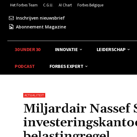
Het Forbes Team
C.G.U.
AI Chart
Forbes Belgique
Inschrijven nieuwsbrief
Abonnement Magazine
30 UNDER 30
INNOVATIE
LEIDERSCHAP
PODCAST
FORBES EXPERT
ACTUALITEIT
Miljardair Nassef 
investeringskanto
belastingregel