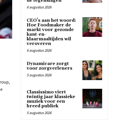
de tegenslagen
6 augustus 2026
CEO’s aan het woord:
Hoe Foodmaker de
markt voor gezonde
kant-en-
klaarmaaltijden wil
veroveren
6 augustus 2026
Dynamicare zorgt
voor zorgverleners
5 augustus 2026
roup,
te
Classissimo viert
twintig jaar klassieke
muziek voor een
breed publiek
5 augustus 2026