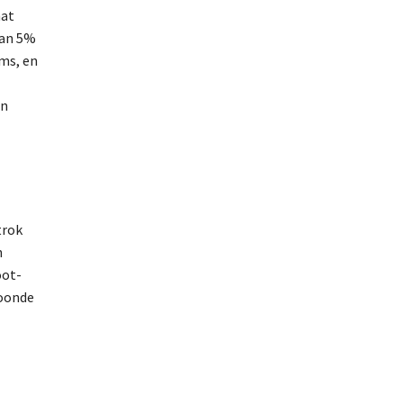
hat
van 5%
ms, en
an
trok
n
oot-
woonde