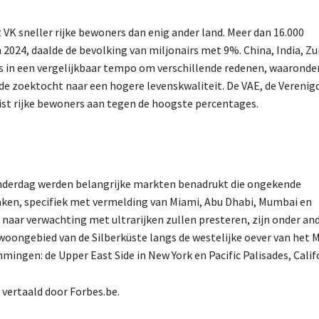
 VK sneller rijke bewoners dan enig ander land. Meer dan 16.000
n 2024, daalde de bevolking van miljonairs met 9%. China, India, Zu
rs in een vergelijkbaar tempo om verschillende redenen, waaronde
 de zoektocht naar een hogere levenskwaliteit. De VAE, de Verenig
uist rijke bewoners aan tegen de hoogste percentages.
donderdag werden belangrijke markten benadrukt die ongekende
ken, specifiek met vermelding van Miami, Abu Dhabi, Mumbai en
 naar verwachting met ultrarijken zullen presteren, zijn onder an
woongebied van de Silberküste langs de westelijke oever van het 
ingen: de Upper East Side in New York en Pacific Palisades, Calif
n vertaald door Forbes.be.