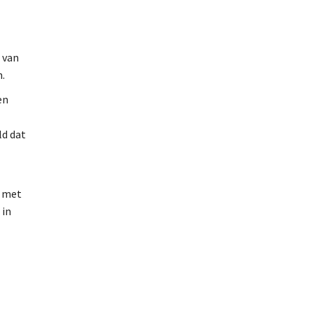
 van
n.
en
ld dat
n met
 in