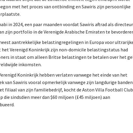
 begon met het proces van ontbinding en Sawiris zijn persoonlijke
erplaatste.
abi in 2024, een paar maanden voordat Sawiris aftrad als directeur
an zijn portfolio in de Verenigde Arabische Emiraten te bevordere
e meest aantrekkelijke belastingregelingen in Europa voor ultrarijk
at het Verenigd Koninkrijk zijn non-domicile belastingstatus had
oners in staat om alleen Britse belastingen te betalen over het ge
ereldwijde inkomsten.
t Verenigd Koninkrijk hebben verlaten vanwege het einde van het
rek van Sawiris vooral opmerkelijk vanwege zijn langdurige bande
 filiaal van zijn familiebedrijf, kocht de Aston Villa Football Club
op die sindsdien meer dan $60 miljoen (£45 miljoen) aan
ibueerd.