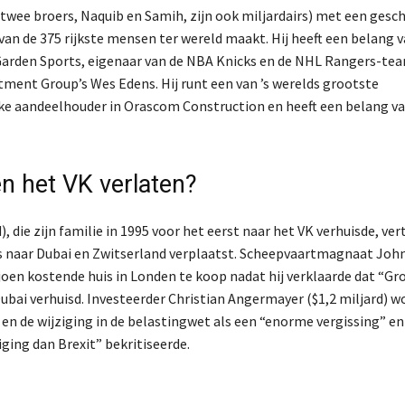
n twee broers, Naquib en Samih, zijn ook miljardairs) met een gesc
an de 375 rijkste mensen ter wereld maakt. Hij heeft een belang 
 Garden Sports, eigenaar van de NBA Knicks en de NHL Rangers-tea
ment Group’s Wes Edens. Hij runt een van ’s werelds grootste
jke aandeelhouder in Orascom Construction en heeft een belang v
n het VK verlaten?
 die zijn familie in 1995 voor het eerst naar het VK verhuisde, ver
aats naar Dubai en Zwitserland verplaatst. Scheepvaartmagnaat Joh
iljoen kostende huis in Londen te koop nadat hij verklaarde dat “Gr
 Dubai verhuisd. Investeerder Christian Angermayer ($1,2 miljard) 
k en de wijziging in de belastingwet als een “enorme vergissing” en
ging dan Brexit” bekritiseerde.