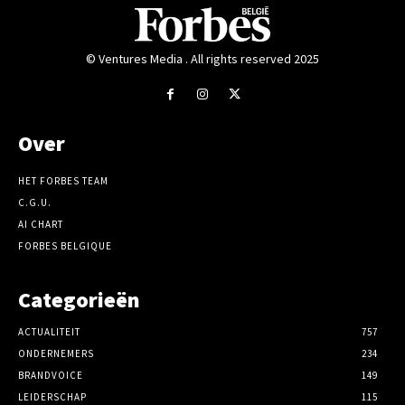
© Ventures Media . All rights reserved 2025
Over
HET FORBES TEAM
C.G.U.
AI CHART
FORBES BELGIQUE
Categorieën
ACTUALITEIT
757
ONDERNEMERS
234
BRANDVOICE
149
LEIDERSCHAP
115