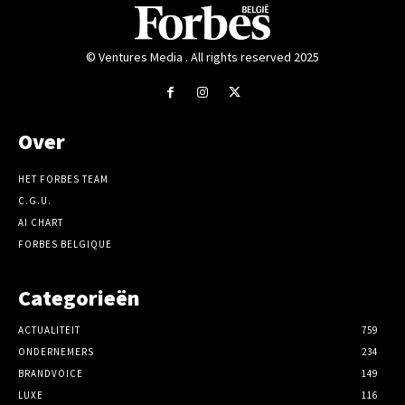
© Ventures Media . All rights reserved 2025
Over
HET FORBES TEAM
C.G.U.
AI CHART
FORBES BELGIQUE
Categorieën
ACTUALITEIT
759
ONDERNEMERS
234
BRANDVOICE
149
LUXE
116