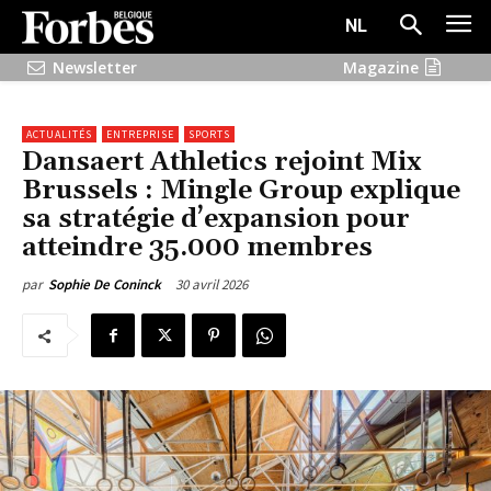
NL
Newsletter
Magazine
ACTUALITÉS
ENTREPRISE
SPORTS
Dansaert Athletics rejoint Mix
Brussels : Mingle Group explique
sa stratégie d’expansion pour
atteindre 35.000 membres
30 avril 2026
par
Sophie De Coninck