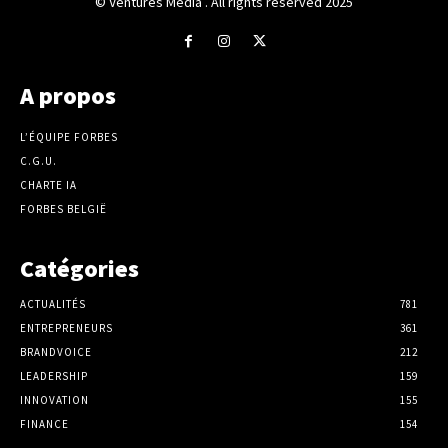
© Ventures Media . All rights reserved 2025
A propos
L’ÉQUIPE FORBES
C.G.U.
CHARTE IA
FORBES BELGIË
Catégories
ACTUALITÉS
781
ENTREPRENEURS
361
BRANDVOICE
212
LEADERSHIP
159
INNOVATION
155
FINANCE
154