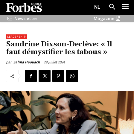
NL
Newsletter
Magazine
LEADERSHIP
Sandrine Dixson-Declève: « Il
faut démystifier les tabous »
29 juillet 2024
par
Salma Haouach