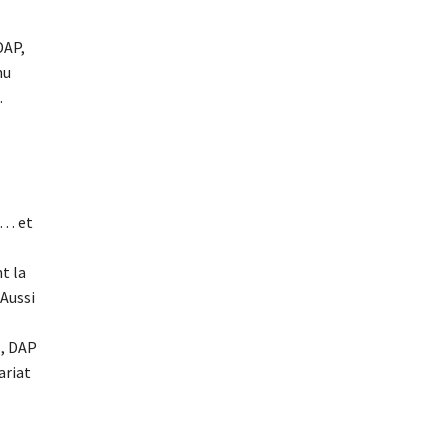
DAP,
nu
.
e… et
t la
 Aussi
s, DAP
ariat