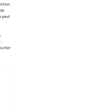
ecteur
 de
e peut
n
e
ourtier