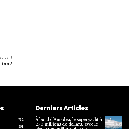
 suivant
ation?
es
Derniers Articles
À bord d’Amadea, le superyacht à
782
250 millions de dollars, avec le
361
plus jeune milliardaire de