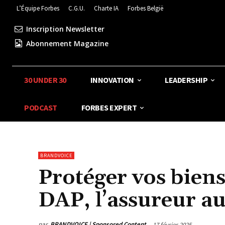
L’Équipe Forbes
C.G.U.
Charte IA
Forbes België
Inscription Newsletter
Abonnement Magazine
30 UNDER 30
INNOVATION
LEADERSHIP
PODCAST
FORBES EXPERT
BRANDVOICE
Protéger vos biens
DAP, l’assureur a
par
BRANDVOICE | Sponsored Content
17 février 2025