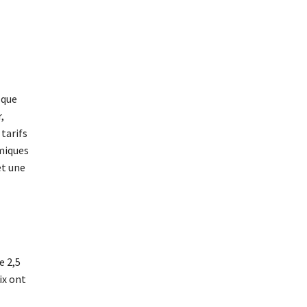
 que
,
tarifs
omiques
et une
e 2,5
ix ont