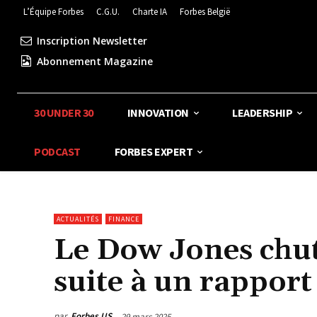
L’Équipe Forbes
C.G.U.
Charte IA
Forbes België
Inscription Newsletter
Abonnement Magazine
30 UNDER 30
INNOVATION
LEADERSHIP
PODCAST
FORBES EXPERT
ACTUALITÉS
FINANCE
Le Dow Jones chut
suite à un rapport 
par
Forbes US
29 mars 2025