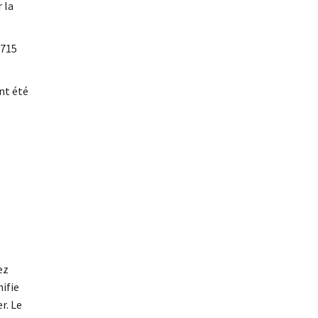
 la
 715
nt été
ez
ifie
r. Le