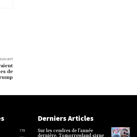
 suivant
raient
les de
rump
es
Derniers Articles
Sur les cendres de l’année
779
dernière, Tomorrowland signe